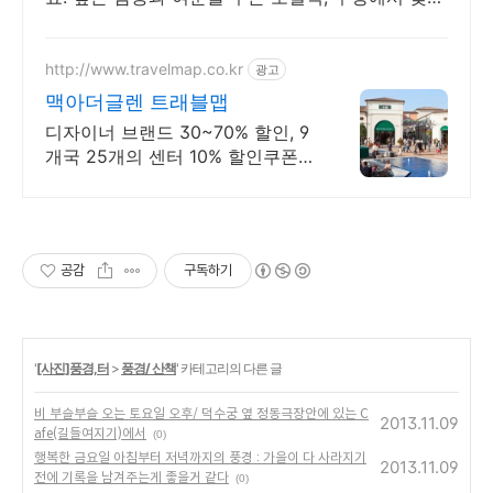
보세요.
http://www.travelmap.co.kr
광고
맥아더글렌 트래블맵
디자이너 브랜드 30~70% 할인, 9
개국 25개의 센터 10% 할인쿠폰
제공 맥아더글렌 디자이너 아울렛
은 럭셔리 프리미엄 브랜드 최대
70% 할인
공감
구독하기
'
[사진]풍경,터
>
풍경/ 산책
' 카테고리의 다른 글
비 부슬부슬 오는 토요일 오후/ 덕수궁 옆 정동극장안에 있는 C
2013.11.09
afe(길들여지기)에서
(0)
행복한 금요일 아침부터 저녁까지의 풍경 : 가을이 다 사라지기
2013.11.09
전에 기록을 남겨주는게 좋을거 같다
(0)