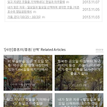
2013.11.07
잊고 지냈던 것들을 기억해내다/ 현실과 마주할때
(0)
내가 찾은 자유 - 일요일과 월요일 산책하며 생각한 것들 /석촌
2013.11.05
호수와 청담공원에서
(0)
2013.11.03
가을, 걷다 (10/25 ~ 10/31)
(0)
'[사진]풍경,터/풍경/ 산책' Related Articles
more
비 부슬부슬 오는 토요일 오
행복한 금요일 아침부터 저녁
후/ 덕수궁 옆 정동극장안에
까지의 풍경 : 가을이 다 사라
있는 Cafe(길들여지기)에서
지기 전에 기록을 남겨주는게
좋을거 같다
2013.11.09
2013.11.09
잊고 지냈던 것들을 기억해내
내가 찾은 자유 - 일요일과 월
다/ 현실과 마주할때
요일 산책하며 생각한 것들 /