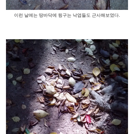
이런 날에는 땅바닥에 뒹구는 낙엽들도 근사해보였다.