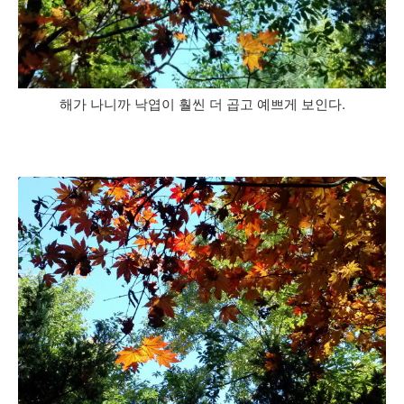
해가 나니까 낙엽이 훨씬 더 곱고 예쁘게 보인다.