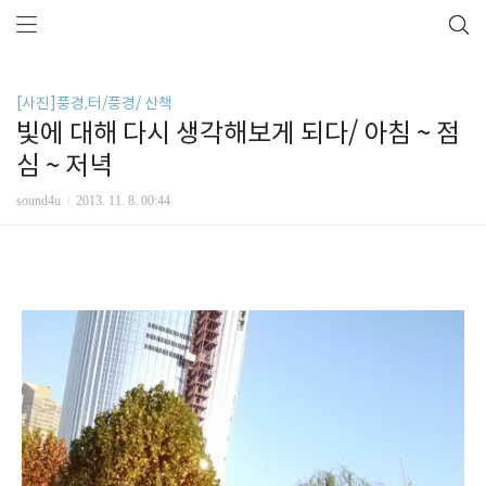
[사진]풍경,터/풍경/ 산책
빛에 대해 다시 생각해보게 되다/ 아침 ~ 점
심 ~ 저녁
sound4u
2013. 11. 8. 00:44