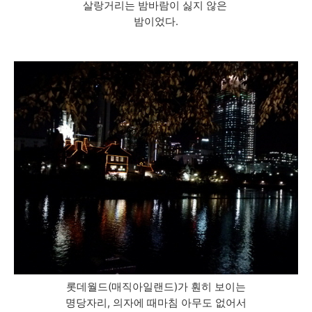
살랑거리는 밤바람이 싫지 않은
밤이었다.
롯데월드(매직아일랜드)가 훤히 보이는
명당자리, 의자에 때마침 아무도 없어서