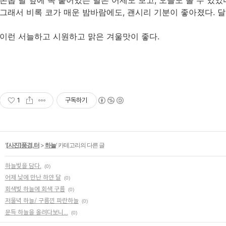
손톱 달 옆에 꼭 붙어있는 별은 어제도 보고, 오늘도 볼 수 있었
그래서 비록 코가 매운 밤바람에도, 괜시리 기분이 좋아졌다. 달 때
이런 서늘하고 시원하고 맑은 겨울맛이 좋다.
1
구독하기
'
[사진]풍경,터
>
하늘
' 카테고리의 다른 글
하늘빛을 담다.
(0)
어제 낮에 만난 하얀 달
(0)
회색빛 하늘에 회색 구름
(0)
저물녁 하늘/ 구름낀 파란하늘
(0)
문득 하늘을 올려다보니...
(0)