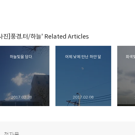
사진]풍경,터/하늘' Related Articles
하늘빛을 담다.
어제 낮에 만난 하얀 달
회색빛
2017.02.28
2017.02.08
청자몽