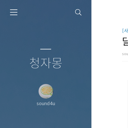
[
so
청자몽
sound4u