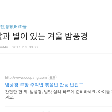
사진]풍경,터/하늘
달과 별이 있는 겨울 밤풍경
und4u
2017. 2. 3. 00:00
http://www.coupang.com
광고
밤풍경 쿠팡 주먹밥 볶음밥 만능 밥친구
간편한 한 끼, 밤풍경, 밥맛 살려 빠르게 준비하세요. 아이들 
겨요.