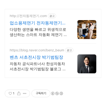
http://전자동제면기.com
광고
업소용제면기 전자동제면기닷
컴
다양한 생면을 빠르고 위생적으로
생산하는 스마트 자동화 제면기 전
문 플랫폼
https://blog.naver.com/benz_beum
광고
벤츠 서초전시장 박기범팀장
자동차 공식파트너사 한성자동차
서초전시장 박기범팀장 블로그 입
니다.
1
구독하기