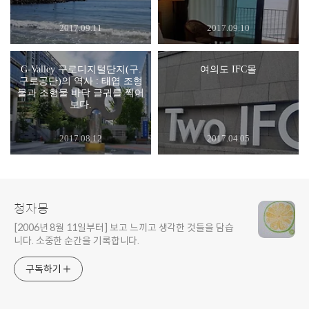
2017.09.11
2017.09.10
G-Valley 구로디지털단지(구.
여의도 IFC몰
구로공단)의 역사 : 태엽 조형
물과 조형물 바닥 글귀를 찍어
보다.
2017.08.12
2017.04.05
청자몽
[2006년 8월 11일부터] 보고 느끼고 생각한 것들을 담습
니다. 소중한 순간을 기록합니다.
구독하기