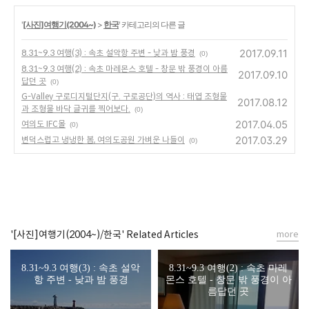
'
[사진]여행기(2004~)
>
한국
' 카테고리의 다른 글
2017.09.11
8.31~9.3 여행(3) : 속초 설악항 주변 - 낮과 밤 풍경
(0)
8.31~9.3 여행(2) : 속초 마레몬스 호텔 - 창문 밖 풍경이 아름
2017.09.10
답던 곳
(0)
G-Valley 구로디지털단지(구. 구로공단)의 역사 : 태엽 조형물
2017.08.12
과 조형물 바닥 글귀를 찍어보다.
(0)
2017.04.05
여의도 IFC몰
(0)
2017.03.29
변덕스럽고 냉냉한 봄, 여의도공원 가벼운 나들이
(0)
'[사진]여행기(2004~)/한국' Related Articles
more
8.31~9.3 여행(3) : 속초 설악
8.31~9.3 여행(2) : 속초 마레
항 주변 - 낮과 밤 풍경
몬스 호텔 - 창문 밖 풍경이 아
름답던 곳