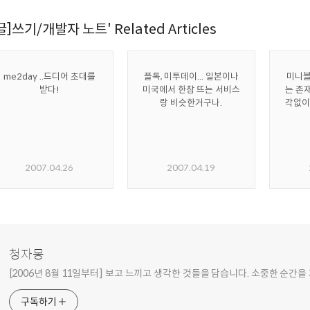
[글]쓰기/개발자 노트' Related Articles
me2day ..드디어 초대를
플톡, 미투데이... 일본이나
미니블
받다!
미국에서 한참 뜨는 서비스
는 존재
랑 비슷한거구나.
각없이
2007.04.26
2007.04.19
청자몽
[2006년 8월 11일부터] 보고 느끼고 생각한 것들을 담습니다. 소중한 순간을
구독하기