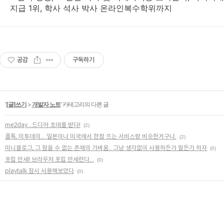
지급 1위, 학사 석사 박사 온라인복수학위까지
공감
구독하기
'
[글]쓰기
>
개발자 노트
' 카테고리의 다른 글
me2day ..드디어 초대를 받다!
(2)
플톡, 미투데이... 일본이나 미국에서 한참 뜨는 서비스랑 비슷한거구나.
(2)
미니블로그, 그 참을 수 없는 존재의 가벼움.. 그냥 생각없이 사용하든가 말든가 하자
(0)
포립 만세! 브라우저 포립 만세란다...
(0)
playtalk 잠시 사용해보았다
(0)