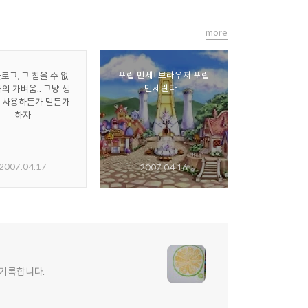
more
포립 만세! 브라우저 포립
로그, 그 참을 수 없
만세란다...
의 가벼움.. 그냥 생
 사용하든가 말든가
하자
2007.04.17
2007.04.16
 기록합니다.