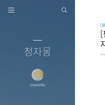
[
청자몽
so
sound4u