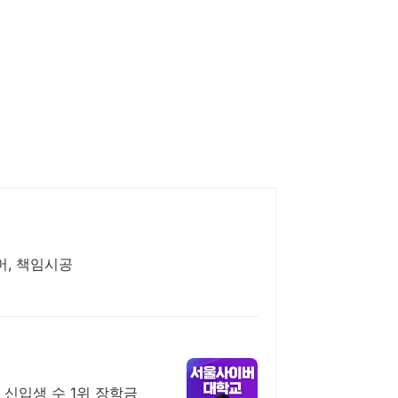
머, 책임시공
~
 신입생 수 1위 장학금