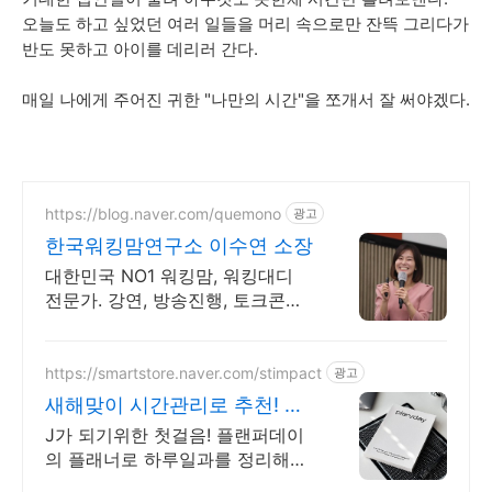
오늘도 하고 싶었던 여러 일들을 머리 속으로만 잔뜩 그리다가
반도 못하고 아이를 데리러 간다.
매일 나에게 주어진 귀한 "나만의 시간"을 쪼개서 잘 써야겠다.
https://blog.naver.com/quemono
광고
한국워킹맘연구소 이수연 소장
대한민국 NO1 워킹맘, 워킹대디
전문가. 강연, 방송진행, 토크콘서
트
https://smartstore.naver.com/stimpact
광고
새해맞이 시간관리로 추천! 하
루를 효율적으로 완벽하게
J가 되기위한 첫걸음! 플랜퍼데이
의 플래너로 하루일과를 정리해보
는건 어떨까요? 효율적이고, 계획