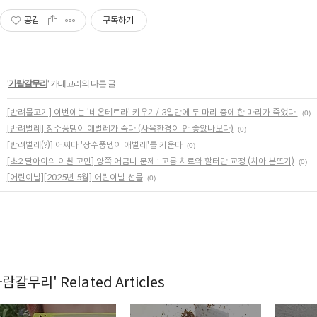
공감
구독하기
'
가람갈무리
' 카테고리의 다른 글
[반려물고기] 이번에는 '네온테트라' 키우기/ 3일만에 두 마리 중에 한 마리가 죽었다.
(0)
[반려벌레] 장수풍뎅이 애벌레가 죽다 (사육환경이 안 좋았나보다)
(0)
[반려벌레(?)] 어쩌다 '장수풍뎅이 애벌레'를 키운다
(0)
[초2 딸아이의 이빨 고민] 양쪽 어금니 문제 : 고름 치료와 할터만 교정 (치아 본뜨기)
(0)
[어린이날][2025년 5월] 어린이날 선물
(0)
람갈무리' Related Articles