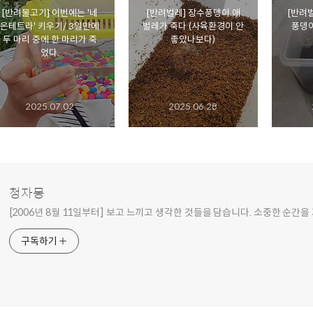
[반려물고기] 이번에는 '네
[반려벌레] 장수풍뎅이 애
[반려벌
온테트라' 키우기/ 3일만에
벌레가 죽다 (사육환경이 안
풍뎅이
두 마리 중에 한 마리가 죽
좋았나보다)
었다.
2025.07.02
2025.06.28
청자몽
[2006년 8월 11일부터] 보고 느끼고 생각한 것들을 담습니다. 소중한 순간을
구독하기