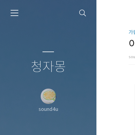
가
so
청자몽
sound4u