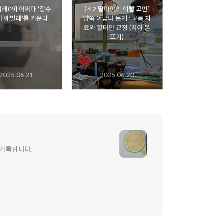
레(?)] 어쩌다 '장수
[초2 딸아이의 이빨 고민]
 애벌레'를 키운다
양쪽 어금니 문제 : 고름 치
료와 할터만 교정 (치아 본
뜨기)
2025.06.21
2025.06.20
 기록합니다.