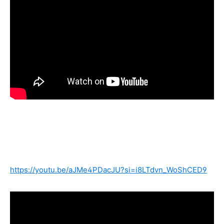
https://youtu.be/aJMe4PDacJU?si=i8LTdvn_WoShCED9