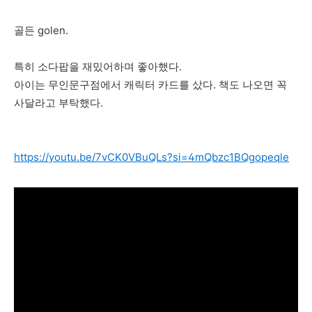
골든 golen.
특히 소다팝을 재밌어하며 좋아했다.
아이는 무인문구점에서 캐릭터 카드를 샀다. 책도 나오면 꼭
사달라고 부탁했다.
https://youtu.be/7vCK0VBuQLs?si=4mQbzc1BQgopeqle