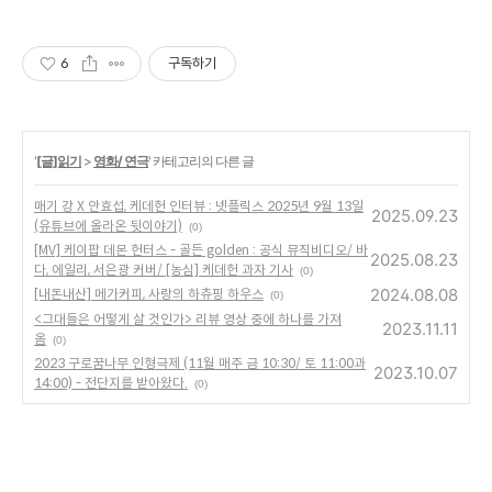
6
구독하기
'
[글]읽기
>
영화/ 연극
' 카테고리의 다른 글
매기 강 X 안효섭, 케데헌 인터뷰 : 넷플릭스 2025년 9월 13일
2025.09.23
(유튜브에 올라온 뒷이야기)
(0)
[MV] 케이팝 데몬 헌터스 - 골든 golden : 공식 뮤직비디오/ 바
2025.08.23
다, 에일리, 서은광 커버/ [농심] 케데헌 과자 기사
(0)
2024.08.08
[내돈내산] 메가커피, 사랑의 하츄핑 하우스
(0)
<그대들은 어떻게 살 것인가> 리뷰 영상 중에 하나를 가져
2023.11.11
옴
(0)
2023 구로꿈나무 인형극제 (11월 매주 금 10:30/ 토 11:00과
2023.10.07
14:00) - 전단지를 받아왔다.
(0)