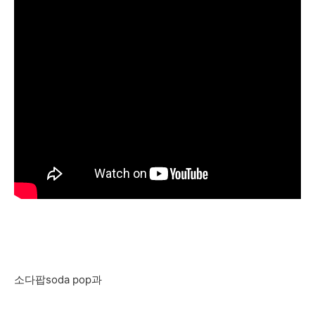
소다팝soda pop과