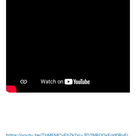
https://youtu.be/TbMEMCvFbZk?si=3D2NROQxEqd0RyEj