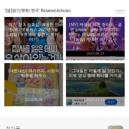
'[글]읽기/영화/ 연극' Related Articles
more
매기 강 X 안효섭, 케데헌 인
[MV] 케이팝 데몬 헌터스 - 골
터뷰 : 넷플릭스 2025년 9월
든 golden : 공식 뮤직비디오/
13일 (유튜브에 올라온 뒷이
바다, 에일리, 서은광 커버/
야기)
[농심] 케데헌 과자 기사
2025.09.23
2025.08.23
[내돈내산] 메가커피, 사랑의
<그대들은 어떻게 살 것인가>
하츄핑 하우스
리뷰 영상 중에 하나를 가져옴
2024.08.08
2023.11.11
청자몽