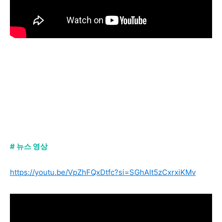
# 뉴스 영상
https://youtu.be/VpZhFQxDtfc?si=SGhAIt5zCxrxiKMv