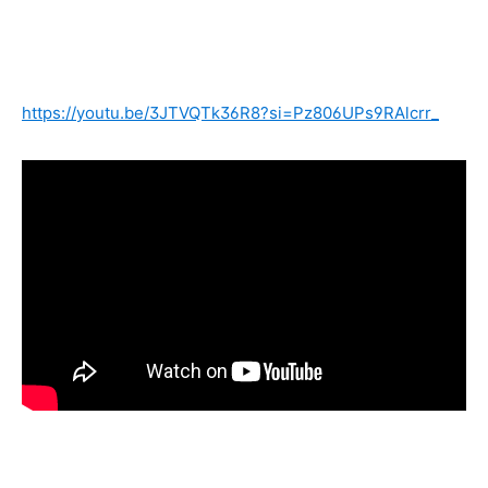
https://youtu.be/3JTVQTk36R8?si=Pz806UPs9RAlcrr_