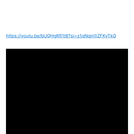
https://youtu.be/bUQHgRfI1t8?si=z1qNqjn1lZFKyTkQ