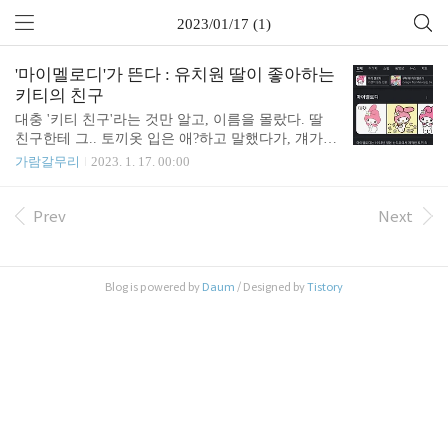
2023/01/17 (1)
'마이멜로디'가 뜬다 : 유치원 딸이 좋아하는
키티의 친구
대충 '키티 친구'라는 것만 알고, 이름을 몰랐다. 딸
친구한테 그.. 토끼옷 입은 애?하고 말했다가, 걔가
승질을 확 냈다. "토끼 아니고, 마이멜로디거든요."
가람갈무리
2023. 1. 17. 00:00
아니. 이름 모를 수도 있지. 그게 승질낼 일이야? 웃
긴다. 아무튼.. 그 날 이후로 이름이 딱 박혔다. My M
elody. 뭔 이름이 그래. 요즘 자주 보이는 캐릭터다.
Prev
Next
나온지는 쫌 된거 같은데, 요즘 자주 보이는 이유는
모르겠다. 부럽구나. 그렇지. 이쁘다. 거기다 핑크색.
유치원생들 마음을 사로잡을만하겠다.
Blog is powered by
Daum
/ Designed by
Tistory