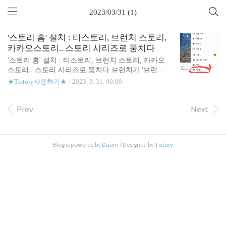
2023/03/31 (1)
'스토리 홈' 설치 : 티스토리, 브런치 스토리,
카카오스토리.. 스토리 시리즈로 뭉치다
'스토리 홈' 설치 : 티스토리, 브런치 스토리, 카카오
스토리.. 스토리 시리즈로 뭉치다 브런치가 '브런치
스토리'로 이름을 바꾼다는 공지를 봤다. https://brunc
★Tistory사용하기★
2023. 3. 31. 00:00
h.co.kr/@brunch/323 브런치가 ‘브런치스토리’로 새
롭게 출발합니다. 브런치스토리 서비스명 변경 및 St
ory 통합 브랜드 안내 | 브런치의 새 이름, ‘브런치스
Prev
Next
토리’를 소개합니다. 8년 전, 빵 한 조각도 근사하게
나오는 브런치처럼 작가님들의 시선이 담긴 글을 bru
nch.co.kr 그러고보니, 티스토리도 스토리 가족이 된
Blog is powered by
Daum
/ Designed by
Tistory
다는 공지가 보였다. https://notice.tistory.com/2637 [안
내] 티스토리가 ‘Story’의 가족으로 새롭게 출발합니
다. 안녕하세요. 티스토리 팀입니다. 누구나 창작자
가 되는 시대...