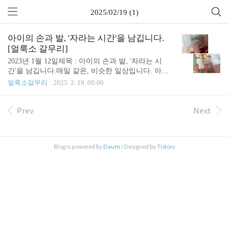
2025/02/19 (1)
아이의 손과 발, '자라는 시간'을 남깁니다.
[얼룩소 갈무리]
2023년 1월 12일제목 : 아이의 손과 발, '자라는 시
간'을 남깁니다.매일 같은, 비슷한 일상입니다. 아침
에 일어나고, 오후를 보내다가 저녁을 같이 먹고 잠
얼룩소갈무리
2025. 2. 19. 00:00
이 드는 특별할 것 없는 일상. 먼지 쌓이듯 시간이 쌓
이고 있었음을 문득 느끼는 순간이 있습니다.아이의
손과 발을 들여다보다가시간을 깨닫습니다. 012018
Prev
Next
년 6월: 6개월 조금 넘었을 때 아이가 아주 작을 때의
손과 발모양을 기억합니다. 너무 작고 또 작았어요.
잡기도 미안할 정도였거든요. 이러다가 언젠가 내 손
Blog is powered by
Daum
/ Designed by
Tistory
과 발만해지겠지. 했습니다. 나중에 비교해 보고 싶
어서 사진으로 남겨놓았어요. 함께 보던 그림책 제목
은 입니다. 처음부터 '사랑해'로 시작해서, '사랑해'로
끝나는 솜사탕 같은 책입니다. 아이의 손과 발은 그
림책 속에 그림만큼 작고 작은..