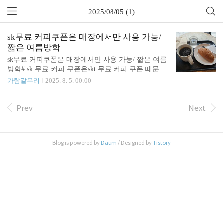
2025/08/05 (1)
sk무료 커피쿠폰은 매장에서만 사용 가능/
짧은 여름방학
sk무료 커피쿠폰은 매장에서만 사용 가능/ 짧은 여름
방학# sk 무료 커피 쿠폰은skt 무료 커피 쿠폰 때문인
지 모르겠지만..스벅에 사람이 엄청 많다.쿠폰은 앱
가람갈무리
2025. 8. 5. 00:00
에서 사용할 수 없고, 매장에서 주문할 때 사용할 수
있다. # 여름방학이 짧다.드디어 월요일이 됐다.학원
도 방과후 학교도 하지 않는 목요일과 금요일을 무사
Prev
Next
히 잘 넘겼다. 주말엔 그래도 아이 아빠가 있어서 뭐
어떻게 어떻게 하다보면 시간이 간다. 부담이 반은
덜어진다.그리고 월요일이 되어,아이는 투덜거리며
Blog is powered by
Daum
/ Designed by
Tistory
영어학원에 갔다. 영어학원 갔다가 피아노학원까지
간다. 감사하다. 덕분에 2시간 가까이 까페에서 보낼
수 있게 되었다.방학 중이지만 그래도 역시 덕분에
약간의 자유시간을 보내고 있다. 밤새 비가 내려서
더위도 조금 누그러들었다.뭘하면서 아이와 잘..