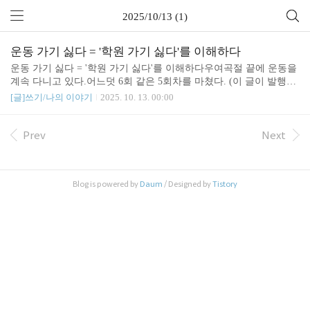
2025/10/13 (1)
운동 가기 싫다 = '학원 가기 싫다'를 이해하다
운동 가기 싫다 = '학원 가기 싫다'를 이해하다우여곡절 끝에 운동을
계속 다니고 있다.어느덧 6회 같은 5회차를 마쳤다. (이 글이 발행될
즈음에는 7회 같은 6회를 마쳤을듯)말없이 오지 않은 선생님이 미안
[글]쓰기/나의 이야기
2025. 10. 13. 00:00
하다고 1회는 그냥 수업을 해주셔서, 공짜 1회를 더 하게 되었다. 그
런 일 있기 전보다 훨씬 너그러워(?)지셔서 힘들지만 덜 힘들게 운동
을 하고 있지만.그래도 운동가기 싫다.운동 가는 날은 아침부터 진짜
Prev
Next
싫다.예전에는 주말이 끝나고 한주가 시작되면, 드디어 한주가 시작
되었다고 기분이 좋았는데.. 이제는 운동갈 생각이 힘이 든다. 내 돈
내고, 건강해지려고 가는데 힘들다. 그러고보면,아이가 말하는 "학
Blog is powered by
Daum
/ Designed by
Tistory
원가기 싫다"가 이해된다.얼마나 싫을까.운동은 정해진 횟수만 가면
끝나는데.. 아이가 다니는 학원들은..