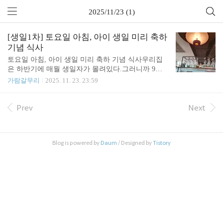
2025/11/23 (1)
[생일1차] 토요일 아침, 아이 생일 미리 축하
기념 식사
토요일 아침, 아이 생일 미리 축하 기념 식사우리집
은 하반기에 매월 생일자가 몰려있다.그러니까 9월
부터 11월까지 매달 한번씩 좋은 날이다. 주말에 미
가람갈무리
2025. 11. 23. 23:59
리 식사를 하는데, 지난 주말에 아이 생일을 미리 축
하하며 밥을 먹었다.주말 이른 시간에 '25% 얼리버드
할인'을 받을 수 있는 식당에 갔다.servinggo라는데,
Prev
Next
모니터에 한글로 '서빙고'라고 쓰여있으니 더 친근하
게 느껴졌다.저녁에는 자리 잡기 어렵다던데..이른
시간이라 괜찮았다. 배불리 골고루 잘 먹었다.여기서
Blog is powered by
Daum
/ Designed by
Tistory
끝난게 아니다.아직 2차와 3차 생일 이벤트가 남아있
다.올해는,주말에 잘 먹고 생일 당일날 만나서 간단
하게 저녁을 먹거나(거하게 먹거나) 했는데...이번에
아이가 고른 케이크가 '예약 케이크'여서, 생일 당일
에 밥 먹고 케이크 찾은 다음날 아..