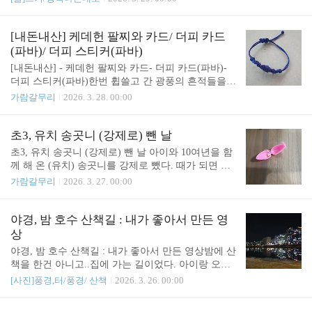
말했다.그래도 머리가 차분해질꺼라면서 권했다.비
공개수업 있는 날이었는데, 정장 마이가 땀으로 축축
용이.. 흠.비용 때문에 권하는거 같기도 한데, 속는셈
하게 젖어서 어쩔 수 없이 벗어서 들고 있다가 감기
치고 이번에는 해보기로 했다. 여태 다른데서는 안하
걸렸다. 이러다가 갑자기 여름이 되어버릴까봐 걱정
[내돈내산] 케데헌 팔찌와 카드/ 더피 카드
고 버티다가 결국 미움을 받아서, ..
이다.
(파바)/ 더피 스티커(파바)
[내돈내산] - 케데헌 팔찌와 카드- 더피 카드(파바)-
더피 스티커(파바)한번 휩쓸고 간 광풍의 흔적들을
갈무리한다.당시에는 소중하고 하나하나 의미가 있
가람갈무리
2026. 3. 28. 00:00
었는데... 이제보니. 뭐든지 바로 그 때가 의미있는거
다.지금을 살자.# 케데헌 팔찌# 케데헌 카드작년 이
맘때 광풍이었는데...이제는 이렇게 흔적만 남았다. #
초3, 유치 송곳니 (강제로) 뺀 날
더피 카드(파바)움직이면 다른 모양이 되는 스티커.
초3, 유치 송곳니 (강제로) 뺀 날 아이와 10여년을 함
더피 덕분에 케데헌 애니를 보게 됐다.더피 나오는
께 해 온 (유치) 송곳니를 강제로 뺐다. 때가 되면 스
부분(화분 일으켜 세우려는)만 따서 돌아다니는 영상
스로 빠지기를 바랐지만, 이빨은 굳건하게 그 자리를
가람갈무리
2026. 3. 27. 00:00
을 보고 호기심이 일었다.정지 화면으로 보면 그렇게
지켰다. 할 수 없이..새로 나올 앞니를 위해, 송곳니
귀엽지 않다.# 더피 스티커관련글 :https://sound4u.tist
하나를 강제로 빼기로 했다. 나머지 하나는 두달동안
ory.com/6943 [내돈내산] 이것이, 파리바게뜨 곶감파
관찰한 다음에 보기로 했다. 강제 발치하기로 하고,
야경, 밤 호수 산책길 : 내가 좋아서 만든 영
운드와 '치즈가 부드러운 시간'(치즈케이크) : 힝.. 더
아이가 많이 울었다.그래서 결국 선생님이 '웃음까
상
피가..
스'를 사용해서 진정부터 시키자고 하셨다. 비용이
야경, 밤 호수 산책길 : 내가 좋아서 만든 영상밤에 산
발생했지만, 누워서 발까지 동동거리는 아이를 두고
책을 한건 아니고..집에 가는 길이었다. 아이랑 오랜
어쩔 수 없었다.웃음까스로 진정한 다음, 아이의 이
만에 밤까지 밖에 있다가 부지런히 집에 가는 길이었
[사진]풍경,터/풍경/ 산책
2026. 3. 26. 00:00
를 뺄 수 있었다. 이 빼고 나서도 눈물을 많이 흘렸다.
다.이렇게 밤 풍경 보는 일도 흔치 않으니, 영상을 찍
치과가 무섭단다.치과는 어른도 무섭다.정 들었던 유
어봐야겠다. 싶어 카메라를 켰다.걸으면서 아이 목소
치와 하나씩 작별하는 중이다.관련글 :https://sound4u.