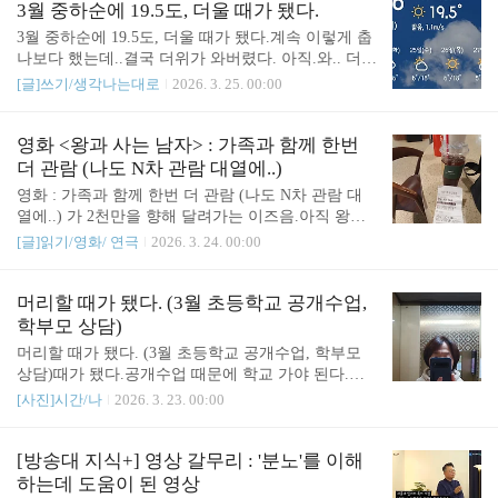
리도 녹음하고 싶었는데, 막상 말하라고 판을 깔아주
3월 중하순에 19.5도, 더울 때가 됐다.
tistory.c..
니 아이가 말을 하지 않았다. (작게 말했다.)아이가
3월 중하순에 19.5도, 더울 때가 됐다.계속 이렇게 춥
찍은 불이 바뀌는 다리 영상도 추가했다. https://youtu
나보다 했는데..결국 더위가 와버렸다. 아직.와.. 더워
be.com/shorts/WfBVdMevN9o?feature=share 다 만들고
죽겠다는 아니지만,아침 저녁 서늘한 것에 비하면
[글]쓰기/생각나는대로
2026. 3. 25. 00:00
보니, 맞춤법도 틀렸던데..."말해도 돼."수정할 방법
'덥다'는 느낌이 강하다.오전 9시부터 해가 정수리 위
이 없다. 한번 올린 영상은 그걸로 끝이니.아무튼 나
쪽을 지나는 정오까지가 제일 덥고, 서서히 꺽여가지
좋자고 만든 영상이다.관련글 :https://sound4u.tistory.c
만..그래도 덥다.이제는,앞으로 더울 일만 남았다는
영화 <왕과 사는 남자> : 가족과 함께 한번
om/7173 초3..
게 두렵다.하지만 아직까지는 선선하고 적당한 습기
더 관람 (나도 N차 관람 대열에..)
에 바람도 시원한 좋은 봄이다. 좋은 시절을 기쁘게
영화 : 가족과 함께 한번 더 관람 (나도 N차 관람 대
잘 보내자.
열에..) 가 2천만을 향해 달려가는 이즈음.아직 왕사
남을 보지 못한 남편이 안 간다는 초3 딸아이를 겨우
[글]읽기/영화/ 연극
2026. 3. 24. 00:00
설득해서 극장에 갔다.나는 덕분에 2차 관람을 했다.
무서울(?)만한 장면 나오면 눈을 가려 주었으나, 마지
막에 단종이 죽는 장면은 차마 보여줄 수가 없어서
머리할 때가 됐다. (3월 초등학교 공개수업,
데리고 나왔다.다시봐도 따뜻하고 슬픈 영화였다.아
학부모 상담)
이는 계속 툴툴댔지만, 그래도 이 영화는 우리 가족
머리할 때가 됐다. (3월 초등학교 공개수업, 학부모
세번째 극장 영화가 됐다. 극 영화로는 첫번째 영화
상담)때가 됐다.공개수업 때문에 학교 가야 된다.머
다. (두 편은 애니메이션이라) 두번째 보니, 처음 볼
리를 이러고 갈 수는 없지. 머리 자르고 염색도 했다.
[사진]시간/나
2026. 3. 23. 00:00
때 지나쳤던 부분들이 크게 다가왔다. 단종이 금성대
메뚜기는 아니지만, 이번에도 다른 미장원을 갔다.그
군에게 쓴 편지가 그랬다. 이 거사가 비록 실패할지
런데 이번 염색약이 나하고 안 맞는 모양이다. 엄청
라도 시도조차 하지 않으면 안 될 것 같다. 우리의 이
따갑고 쓰렸다. 아프다고 하니까 몸 상태에 따라 다
[방송대 지식+] 영상 갈무리 : '분노'를 이해
행동이 후대에 전해질 것이다...
를 수 있다고 했다.조금 더 좋은걸로 한다고 만원인
하는데 도움이 된 영상