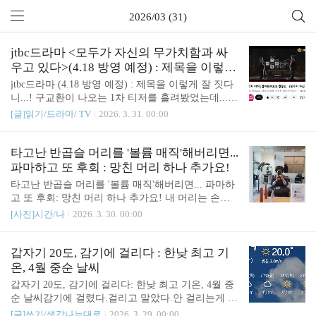
2026/03 (31)
jtbc드라마 <모두가 자신의 무가치함과 싸
우고 있다>(4.18 방영 예정) : 제목을 이렇게
잘 짓다니...!
jtbc드라마 (4.18 방영 예정) : 제목을 이렇게 잘 짓다
니...! 구교환이 나오는 1차 티저를 흘려봤었는데...2
차 티저에! 고윤정이 나오는거다.세상에!이런이런..
[글]읽기/드라마/ TV
2026. 3. 31. 00:00
일단 제목을 너무 잘 지었다.사람을 이렇게 홀릴 수
가!모두가 자신의 무가치함과 싸우고 있다 , , 등을
지필한 박해영 작가님이 쓴 드라마다.안 볼 수가 없
타고난 반곱슬 머리를 '볼륨 매직'해버리면...
구나. 아마 따로 시간 내서 안 보더라도, 나보다 나를
파마하고 또 후회 : 망친 머리 하나 추가요!
더 잘 아는 피드에 자동으로 뜰꺼다. 그냥 지나치기
타고난 반곱슬 머리를 '볼륨 매직'해버리면... 파마하
어려울듯. https://youtu.be/la__eJANSco?si=xan_2R3Zv
고 또 후회: 망친 머리 하나 추가요! 내 머리는 손질
ht2GnFu https://youtu.be/51XurKBSgMo?si=W_Jo5209
하기 좋은 반곱슬 머리다.좋은 미용사님을 만나면"손
[사진]시간/나
2026. 3. 30. 00:00
mh1ocNSL https://youtu.be/bmumOGQY62M?si=wA4E
질하기 좋은 머리예요. 그냥 새치 염색하고, 커트만
Y7B1R6INTsjf 관련..
잘하시면 될꺼 같아요."라고 한다.그 말이 맞다.그.
러.나많은 경우는 볼륨 매직 등의 파마를 권한다.그
갑자기 20도, 감기에 걸리다 : 한낮 최고 기
게 돈이 되니까...이번에 옮긴 미용사님도 볼륨 매직
온, 4월 중순 날씨
을 권했다."숱이 많아서 볼륨이 난리인데, 그걸 누르
갑자기 20도, 감기에 걸리다: 한낮 최고 기온, 4월 중
기 위해 '볼륨 매직'을 한다는게.. 좀. 뭔가 이름이 모
순 날씨감기에 걸렸다.걸리고 말았다.안 걸리는게 이
순 아닐까요? 뭐 다른 이름 없을까요?"라고 웃으면서
상하지.그늘에서는 춥고, 햇살 닿는 곳은 찌고.학교
[글]쓰기/생각나는대로
2026. 3. 29. 00:00