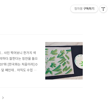
청자몽
구독하기
.. 사진 찍어보니 한가지 색
이 약하다.잘한다는 칭찬을 들으
8 07화 [한국화는 처음이라] 0
달 째인데... 아직도 수업 가
runch.co.kr
t