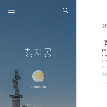
20
[
청자몽
[한
으로
니 
7.
기 
그
sound4u