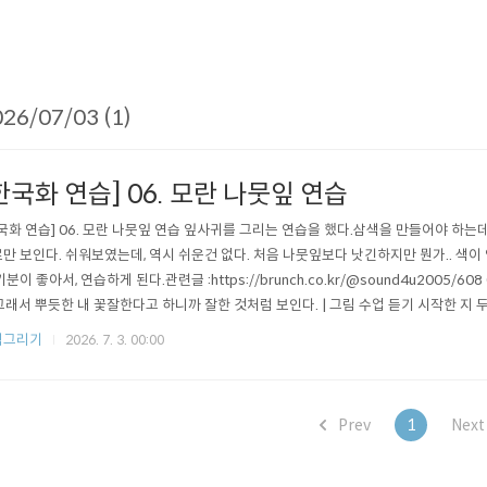
26/07/03 (1)
한국화 연습] 06. 모란 나뭇잎 연습
국화 연습] 06. 모란 나뭇잎 연습 잎사귀를 그리는 연습을 했다.삼색을 만들어야 하는데.
만 보인다. 쉬워보였는데, 역시 쉬운건 없다. 처음 나뭇잎보다 낫긴하지만 뭔가.. 색
기분이 좋아서, 연습하게 된다.관련글 :https://brunch.co.kr/@sound4u2005/60
 그래서 뿌듯한 내 꽃잘한다고 하니까 잘한 것처럼 보인다. | 그림 수업 듣기 시작한 지 두 
전에 묘하게 두렵다. 잘하고 있을까? 한국화는 과연 나와 맞는가? 아닌데 억지로 하고 있는b
림그리기
2026. 7. 3. 00:00
Prev
1
Nex