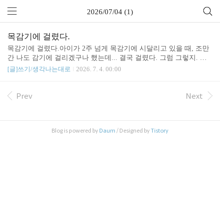
2026/07/04 (1)
목감기에 걸렸다.
목감기에 걸렸다.아이가 2주 넘게 목감기에 시달리고 있을 때, 조만
간 나도 감기에 걸리겠구나 했는데... 결국 걸렸다. 그럼 그렇지. 그
냥 지나갈리가 없지.목 아픈 건 둘째치고, 몸살이 심하다. 아침에는
[글]쓰기/생각나는대로
2026. 7. 4. 00:00
주먹이 잘 쥐어지지 않을정도로 퉁퉁 부어 있었다. 감기 때문인지 아
님 갱년기 증상 때문인지 모르겠지만.아프다. 에고..
Prev
Next
Blog is powered by
Daum
/ Designed by
Tistory