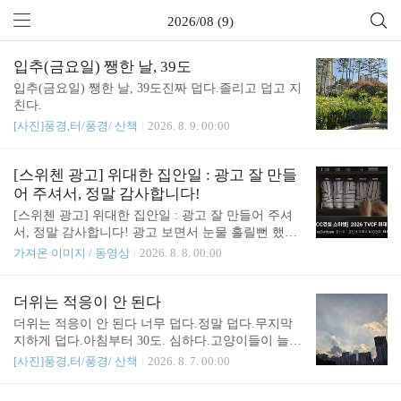
2026/08 (9)
입추(금요일) 쨍한 날, 39도
입추(금요일) 쨍한 날, 39도진짜 덥다.졸리고 덥고 지
친다.
[사진]풍경,터/풍경/ 산책
2026. 8. 9. 00:00
[스위첸 광고] 위대한 집안일 : 광고 잘 만들
어 주셔서, 정말 감사합니다!
[스위첸 광고] 위대한 집안일 : 광고 잘 만들어 주셔
서, 정말 감사합니다! 광고 보면서 눈물 흘릴뻔 했다.
무슨 광고를 이렇게 잘 만들었을꼬. 감사합니
가져온 이미지 / 동영상
2026. 8. 8. 00:00
다!!!!"위대한 집안일" 만세! https://youtu.be/GUHLhL
BRMS8?si=E-PAgp5nW8K4HZMX 관련글 :https://soun
d4u.tistory.com/7051 전업주부 8년차, 내려놓으니 마
더위는 적응이 안 된다
음이 편해지다.전업주부 8년차, 내려놓으니 마음이
더위는 적응이 안 된다 너무 덥다.정말 덥다.무지막
편해지다.# 일상어깨와 등이 너무 아프지만,운동을
지하게 덥다.아침부터 30도. 심하다.고양이들이 늘어
갔다. 파스 붙인채로..하필 운동복이 반팔이라(히터
져 있다.매해 더위는 적응이 안 된다.
[사진]풍경,터/풍경/ 산책
2026. 8. 7. 00:00
나오면 더워서 힘들다) 단순포진 물집 잡힌 것도 그
대sound4u.tistory.com https://sound4u.tistory.com/6716