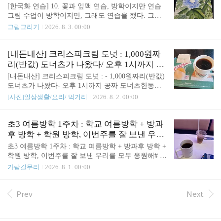
[한국화 연습] 10. 꽃과 잎맥 연습, 방학이지만 연습
그림 수업이 방학이지만, 그래도 연습을 했다. 그래
도 연습을 한 나를 칭찬해!!!저번에 그린 그림에다가
그림그리기
2026. 8. 3. 00:00
잎맥을 그렸다.팔레트에 먹을 던 김에 선 긋기 연습
을 했다.삼묵 만드는 법 잊어버리지 않기 위해 또 모
란을 그렸다. 그려도 어색하다.
[내돈내산] 크리스피크림 도넛 : 1,000원짜
리(반값) 도너츠가 나왔다/ 오후 1시까지 공
짜 도너츠
[내돈내산] 크리스피크림 도넛 : - 1,000원짜리(반값)
도너츠가 나왔다- 오후 1시까지 공짜 도너츠한동안
열심히 먹었던 도너츠. 사진을 갈무리한다. 내돈내
[사진]일상생활/요리/ 먹거리
2026. 8. 2. 00:00
산.
초3 여름방학 1주차 : 학교 여름방학 + 방과
후 방학 + 학원 방학, 이번주를 잘 보낸 우리
를 모두 응원해
초3 여름방학 1주차 : 학교 여름방학 + 방과후 방학 +
학원 방학, 이번주를 잘 보낸 우리를 모두 응원해# 칭
찬, 응원 버전이번주는 방학의 하이라이트인 주였다.
가람갈무리
2026. 8. 1. 00:00
학교 여름방학(시작)방과후 방학(이번주)학원 방학
(수, 목, 금)3개가 모여버린 최강의 한주였다.수. 찜질
방, 쇼핑몰 구경목. 키즈까페 + 쿠킹수업금. 엄마 병
Prev
Next
원, 도자기체험 원데이 클래스어쨌든 잘 보냈다.잘
살아낸 우리를 응원해.# 나를 칭찬해짬짬이 글을 발