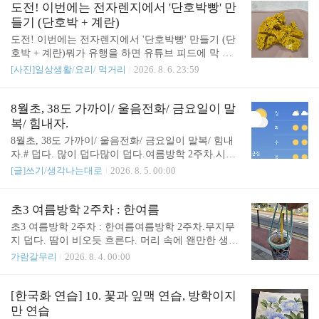
산책으로 '충전'하고, 집으로 출근해요. [..
도전! 이번에는 전자렌지에서 '단호박빵' 만
들기 (단호박 + 계란)
도전! 이번에는 전자렌지에서 '단호박빵' 만들기 (단
호박 + 계란)뭐가 유행을 하면 유튜브 피드에 막 뜬
다. 이것도 자주 뜨길래 따라했다. 2번 만들었다. 그
[사진]일상생활/요리/ 먹거리
2026. 8. 6. 23:59
런데 맛이 별로 없어서, 더 만들 계획은 없다.단호박
은 어른 손만한 크기를 사용했다. 껍질까지 모두 넣
었다. 만드는 방법은 간단하다. 단호박을 깨끗하게
8월초, 38도 가까이/ 울음전화/ 금요일이 말
씻는다.단호박을 전자렌지에 5분 정도 돌린다.반으
복/ 힘내자.
로 갈라 씨를 뺀다.단호박을 작게 자르고 겉에 껍질
8월초, 38도 가까이/ 울음전화/ 금요일이 말복/ 힘내
을 벗긴다. (껍질도 버리지 않고 넣었다.)단호박을 으
자.# 덥다. 많이 덥다많이 덥다.여름방학 2주차.시간
깬 다음 계란을 넣고 잘 저어준다.전자렌지에서 5분
이 참 더디 간다. 돌밥 2주차라 그런지 더 그렇다. 더
[글]쓰기/생각나는대로
2026. 8. 5. 00:00
정도 돌린다.# 1차 시도맛은 그럭저럭 괜찮은데, 계
워서 그럴듯. 그래봐야 여름방학은 3주밖에 안 되는
란 1개만 넣으니 흐물흐물 부서졌다. 계란찜에 단호
데.. 더워서 그런가보다.# 울음전화더운 것도, 방학인
박을 많이 넣은 느낌이었다.# 2차 시도1차 때 망한거
것도 문제지만..어제 또 울음 전화를 받았다. 지난주
초3 여름방학 2주차 : 한여름
같아서 한번 더 만들어 봤다. 실은 단호박..
에 연이틀 전화하고도 모자른건지.. 같은 이야기를,
초3 여름방학 2주차 : 한여름여름방학 2주차.무지무
수천번도 더 들은 이야기를 울면서 하다가 소리도 지
지 덥다. 땀이 비오듯 흐른다. 머리 속에 왠만한 생각
른다. 울음 전화를 받으면 정신 한구석이 바스러진
들도 땀을 타고 흘러내린다. 생각은 줄고 짜증은 폭
가람갈무리
2026. 8. 4. 00:00
다. 그래서 몸이 더 힘든가보다. 아니다. 더워서 그런
발한다.방과후과 시작됐고, 학원 수업도 시작했다.
거야.울음전화는 듣고 있기도 힘들지만, 결국에 너도
매미소리 가득하다. 볼일 있으면 아이와 같이 다녀야
나빠로 끝나서.. 기분이 더 나쁘다. 아무말 안해도 결
한다. 싫어하면 설득해서(달래서)...
[한국화 연습] 10. 꽃과 잎맥 연습, 방학이지
국에 죄책감이 들게 한다. 답도 없고 해결책도 없다.
만 연습
그냥 화풀이로 보인다. 꼭 ..