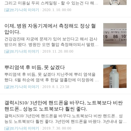
생님이 한달 휴가를 갔다.) 정말 속상했다. 머리가 이렇게 된게 잘못
그리고 미용실 두피 스케일링 - 할 수 있는건 다 해보
이지. 각질이 사라지기 전까지는 할머니 소리 들어도.. 커트만 할 생
는 중이다. 12월 중순에 전체 염색을 했다. 그리고 한
[글]쓰기/나의 이야기
2020. 1. 10. 00:00
각이다. 커트 선생님 말고 샴푸해주..
달 조금 못 되서 두피 각질이 생겼다. 머리 껍데기가
벗겨지고 있다. 휴... 여러가지 내가 할 수 있는 모든
방법들을 해보고 있다. 1. 두피샴푸 검색 후 구매 두
이제, 병원 자동기계에서 측정해도 정상 혈
피샴푸로 검색하니 엄청난 양의 샴푸들이 검색된다.
압이다.
일반샴푸 종류가 많듯이 그렇다. 각질에 좋다는 밀가
건강검진때 자궁에 문제가 있어 보인다고 해서 검사
루 샴푸와 두피샴푸를 샀다. 약산성이라 일반샴푸랑
받으러 왔다. 병원만 오면 혈압 측정해야되서 떨렸
번갈아 사용하는게 좋겠다. 2. 두피에센스 검색 후 구
다. 집이나 주민센터에서 재면 정상인 혈압은 병원에
[글]쓰기/나의 이야기
2019. 11. 20. 00:00
매 머리에 바르는 에센스를 샀다. 가려울때 그냥 바
만 오면 널을 뛰는거였다. 떨리는 마음으로 혈압을
르려니 꾸덕꾸덕 잘 발라지지 않는다. 그래서 머리
쟀다. 3번 쟀는데, 이렇게 정상으로 나왔다. 비트즙
감고 바르는 중이다. 3. 미용실 두피 스케일링 어린이
효과인걸까? 암튼 다행이다.
뿌리염색 후 비듬, 못 살겠다
집에 가서 아이들에게 동화..
뿌리염색 후 비듬, 못 살겠다 지난주에 뿌리 염색을
했다. 6월 하순에 염색 후 한달 열흘만에 미장원에 간
거였다. 약을 바르는데 심하게 아팠다. 눈도 따끔거
[글]쓰기/나의 이야기
2019. 8. 1. 23:58
리고. 원래 염색이 이런거였던가? 모르겠다. 싶었는
데.. 집에 와서도 머리 감을때 며칠 더 아팠다. 그러더
니! 3일째 됐을때 머리에서 왕비듬이 여러개 달려있
갤럭시S10/ 3년만에 핸드폰을 바꾸다, 노트북보다 비싼
는게 보였다. 헉... 이게 뭐야? 비듬?? 그 다음날도, 다
핸드폰.. 성능도 노트북보다 훨씬 좋다.
다음날도 머리 감으며 왕비듬을 떼어냈다. 일부러 찾
갤럭시S10/ 3년만에 핸드폰을 바꾸다.노트북보다 비싼 핸드폰.. 성
아간 비싼 미용실이었는데, 이런 일이 다 있구나. 억
능도 노트북보다 훨씬 좋다. 3년만에 핸드폰을 바꿨다. 3년내내 잘
울했다. 보*헤어 였다. 커트 비용도 따로 받더만. 속
사용했던 갤럭시 S7을 S10으로 바꿨다. 케이스 사러가서 설명들으
[글]쓰기/나의 이야기
2019. 7. 30. 00:00
상하다. 전화해서 물어보니, 염색한 날 내 상태에 따