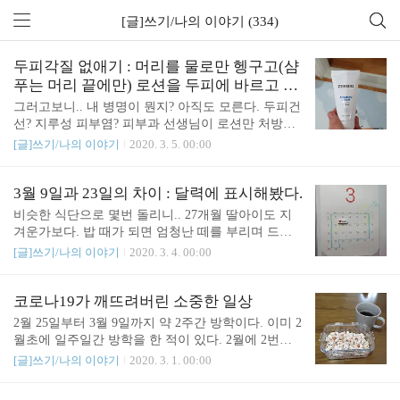
[글]쓰기/나의 이야기 (334)
두피각질 없애기 : 머리를 물로만 헹구고(샴
푸는 머리 끝에만) 로션을 두피에 바르고 자
다/ 피부과 선생님의 처방
그러고보니.. 내 병명이 뭔지? 아직도 모른다. 두피건
선? 지루성 피부염? 피부과 선생님이 로션만 처방해
주셨다. 대상포진 진료 받으면서, 머리에 각질이 너
[글]쓰기/나의 이야기
2020. 3. 5. 00:00
무 심해서 치료 받고 싶다고 했다. 그랬더니 살펴보
지 않고 로션을 처방해줬다. 대상포진 심할때는 두피
에 붉은 반점 같은게 있었는데 그런건 없다고 했더
3월 9일과 23일의 차이 : 달력에 표시해봤다.
니, 그러면 스테로이드 연고는 필요없겠네요. 했다.
비슷한 식단으로 몇번 돌리니.. 27개월 딸아이도 지
그러고보니 왜? 머리에 각질이 심해졌는지.. 등등에
겨운가보다. 밥 때가 되면 엄청난 떼를 부리며 드러
대해서도 묻거나 답하지 않았다. 뭐지? 뭔가 좀 이상
눕는다. "니가 엄마 밥 좀 차려주라." 어차피 알아듣
[글]쓰기/나의 이야기
2020. 3. 4. 00:00
하지만.. 아무튼 피부과 선생님이 처방해주신 방법은
지도 못할 말을 푸념삼아 해봤다. 오늘은 3월 3일. 개
이랬다. - 자기 전에 로션을 각질이 심한 두피 곳곳에
학은 23일. 으하하하... 앞으로 20일 더 이렇게 갖혀
잘 발라준다. - 베개에 수건을 깔고 잔다. - 아침에 머
살아야 한다. 터져나오는 짜증을 서로에게 부리며 풀
코로나19가 깨뜨려버린 소중한 일상
리를 물로 헹궈준다. 이때 손톱이 아니라 손끝으로
며.. 피투성이가 되겠구나. 우울해져서 달력에다 원
2월 25일부터 3월 9일까지 약 2주간 방학이다. 이미 2
눌러주듯 감는다. 샴푸는 머리 끝에만 묻..
래 방학이랑 연기된 방학을 표시해봤다. 주말은 뺐
월초에 일주일간 방학을 한 적이 있다. 2월에 2번이
다. 주말 빼고 보니까 짧아 보였다. 어떻게 어떻게 살
나 방학을 한 셈이다. 2020년 2월은 그렇게 기억될 것
[글]쓰기/나의 이야기
2020. 3. 1. 00:00
아보자. 갖혀있지 않는거라면 훨씬 더 좋았을텐데...
같다. 말이 좋아 방학이지 밖에 나갈 수 없는.. 감금이
그것도 문제다.
다. 먹는거나 필요한건 택배로 받아서 생활한다. 이