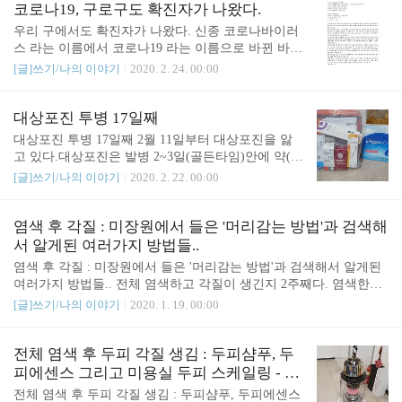
런게 가택 연금인가? 창살 있는 감옥인건가. 그나마
코로나19, 구로구도 확진자가 나왔다.
우리 애는 27개월 아가라 괜찮은데, 머리 굵은 아이
우리 구에서도 확진자가 나왔다. 신종 코로나바이러
들이 있는 집은 어떻게 살까? 아이는 다행이 잘 먹고,
스 라는 이름에서 코로나19 라는 이름으로 바뀐 바이
잘 자고 잘 논다. 청소기 돌릴때 우는 것만 빼면... 어
러스. 3월까지 계속 돌듯 한데... 그래서 주말에 집에
[글]쓰기/나의 이야기
2020. 2. 24. 00:00
쩌다 이 지경이 된건지. 우울하기도 하고, 기가 막히
서 지냈다. 이 사태는 언제쯤 끝날까?
기도 하다. 저번 일주일 방학때 독박 육아한다고 힘
들어서 대상포진에 걸렸는데.. 이번엔 2주다. 나는 살
대상포진 투병 17일째
아남을 수 있을까? 2주 후 아프지 않고 건강한 모습
대상포진 투병 17일째 2월 11일부터 대상포진을 앓
으로.. 강냉..
고 있다.대상포진은 발병 2~3일(골든타임)안에 약(항
바이러스제)을 먹었으면 회복이 빨리 됐을거라고 한
[글]쓰기/나의 이야기
2020. 2. 22. 00:00
다. 그런데 아픈걸 참고 또 참다가 발병 5일째에 병원
에 가서 진단받고 약을 먹기 시작했으니...아픈대로
아픈 중이다. 6일째에 너무 아파서 응급실에 갔다. 일
염색 후 각질 : 미장원에서 들은 '머리감는 방법'과 검색해
요일(2월 16일) 오후여서 응급실에 가야 했다.우주복
서 알게된 여러가지 방법들..
입은 간호사들과 험악한 표정의 경비아저씨(?)가 있
염색 후 각질 : 미장원에서 들은 '머리감는 방법'과 검색해서 알게된
는 대학병원은 그야말로 전쟁터였다. 하필 혈압도 높
여러가지 방법들.. 전체 염색하고 각질이 생긴지 2주째다. 염색한지
고(156) 그래서인지 침대에 가서 누워있으라고 했다.
한달반이 넘으니 가르마 사이로 새치가 희긋희긋하게 올라왔다. 뿌
[글]쓰기/나의 이야기
2020. 1. 19. 00:00
5시간 정도 검사(소변검사와 피검사)와 응급의사 선
리 염색할 때가 됐는데.. (한달반 간격으로 전체 염색 또는 뿌리 염색
생님의 진료 받고 퇴원했다. 대상포진이라 피부과 선
을 했다) 낼모레 설이고 해서 고민하다가, 염색은 하지 않고 커트만
생님과 눈쪽이 심하게 붓고 있어서 안과 선생님이 오
해야겠다 결심했다. 미장원 가서 자리에 앉았다. 미용사 선생님은 염
전체 염색 후 두피 각질 생김 : 두피샴푸, 두
셔서 봐주셨다. 응급실에서 안과 선생님..
색약을 바꿔보란다. (돈이 문제지.) 이눔의 각질 때문에 돈 나가게 생
피에센스 그리고 미용실 두피 스케일링 - 할
겼다. 속상하다. 샴푸를 좋은거 써보라고 권한다. (원래 잘라주던 선
수 있는건 다 해보는 중이다.
전체 염색 후 두피 각질 생김 : 두피샴푸, 두피에센스