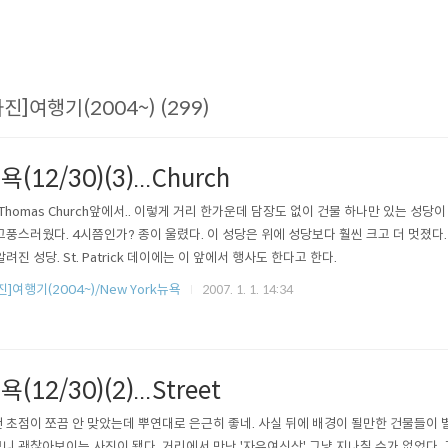
사진]여행기(2004~) (299)
욕(12/30)(3)...Church
. Thomas Church앞에서.. 이렇게 거리 한가운데 담장도 없이 건물 하나만 있는 성당
고풍스러웠다. 4시쯤인가? 종이 울렸다. 이 성당은 위에 성당보다 훨씬 크고 더 멋졌다
알려진 성당. St. Patrick 데이에는 이 앞에서 행사도 한다고 한다.
진]여행기(2004~)/New York뉴욕
2007. 1. 1. 14:34
욕(12/30)(2)...Street
 초점이 쪼끔 안 맞았는데 뿌연대로 은근히 좋네. 사실 뒤에 배경이 될만한 건물들이
니 괜찮아보이는 사진이 됐다. 거리에서 만난 '자유여신상' 그냥 지나칠 수가 없었다. 