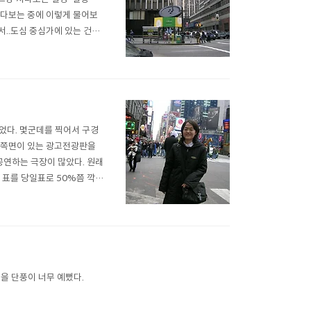
쳐다보는 중에 이렇게 물어보
서..도심 중심가에 있는 건물
 없어져보이는데다 사진 크기를
 움직이는 사람들과 대비되게
이었다. 몇군데를 찍어서 구경
에 양쪽면이 있는 광고전광판을
 공연하는 극장이 많았다. 원래
은 표를 당일표로 50%쯤 깍아
성광고판이 딱 가운데 있네..)
짝빤짝.. 밤이..
가을 단풍이 너무 예뻤다.