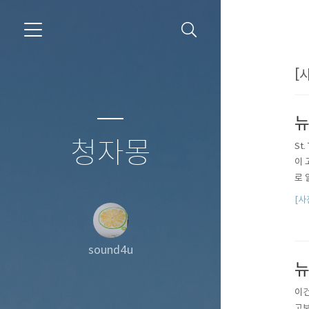
[
뉴
청자몽
St
이 
로 
[사
sound4u
뉴
이건
고보