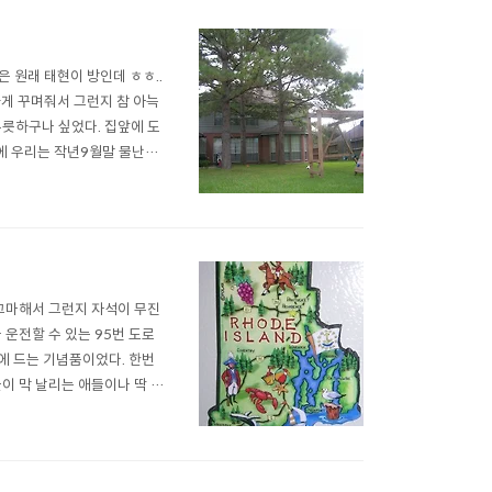
 원래 태현이 방인데 ㅎㅎ..
하게 꾸며줘서 그런지 참 아늑
푸릇하구나 싶었다. 집앞에 도
집에 우리는 작년9월말 물난리
 쬐끄마해서 그런지 자석이 무진
 운전할 수 있는 95번 도로
맘에 드는 기념품이었다. 한번
이 막 날리는 애들이나 딱 좋
싫은 '피터팬' 컴플렉스가 심
 돌들. 시카고 ..