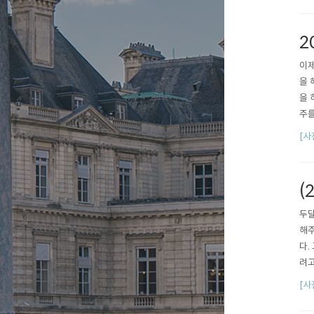
2
이제
을 
을 
주를
[사
(
두달
해주
다.
려고
물도
[사
게 
욱 