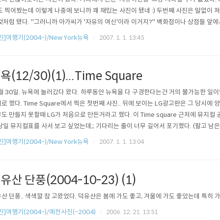
도 찍어봤는데 이렇게 나중에 보니까 꽤 재밌는 사진이 됐네 :) 두번째 사진은 말없이 
것처럼 됐다. "그러니까 아가씨가 '자유의 여신'이라 이거지?" 백화점이나 상점들 앞에
라 그런지 . 건물 외부 장식에 신경을 쓴듯했다. 원래 눈감은게 아닌데 웃으면 눈이
진]여행기(2004~)/New York뉴욕
2007. 1. 1. 13:45
니까 눈감은거처럼 보이네.. 이런걸 '의도하지 않은 효과'라고 부를만 할까. 내 뒤에
. 멋진 사진..
욕(12/30)(1)...Time Square
월 30일. 뉴욕에 놀러갔다 왔다. 하루동안 뉴욕을 다 구경한다는건 거의 불가능한 일
로 했다. Time Square에서 찍은 첫번째 사진.. 뒤에 보이는 LG광고판은 그 당시
도 만들지 못할때 LG가 처음으로 만든거라고 했다. 이 Time square 근처에 뮤지컬
당일 뮤지컬표를 사서 보고 싶었는데;; 기다리는 줄이 너무 길어서 포기했다. (팔고 남
판다고 했다) 아쉬웠다. 스파이더맨 영화에서 봤던 장면을 생각나게 했던 광고판들..(삼
진]여행기(2004~)/New York뉴욕
2007. 1. 1. 13:04
저기 멋진 광고들.. 마치 서울에 올라온 '시골쥐'가 되어버린 듯한 느낌이었다. @@~ 빤
유산 단풍(2004-10-23) (1)
산 단풍.. 색색깔 참 고왔었다. 덕유산은 봄에 가도 좋고, 겨울에 가도 좋았는데 특히 
진]여행기(2004~)/예전사진(~2004)
2006. 12. 21. 13:51