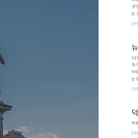
샷'
는 
들이
[사
줄이
됐다
뉴
12
하기
아무
는 
서 
[사
여기
덕
덕유
[사