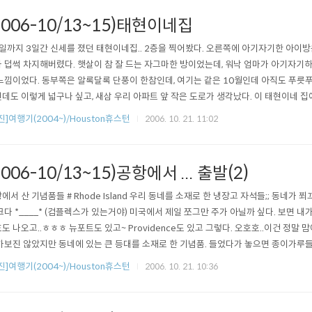
2006-10/13~15)태현이네집
일까지 3일간 신세를 졌던 태현이네집.. 2층을 찍어봤다. 오른쪽에 아기자기한 아이방은
 덥썩 차지해버렸다. 햇살이 참 잘 드는 자그마한 방이었는데, 워낙 엄마가 아기자기
느낌이었다. 동부쪽은 알록달록 단풍이 한참인데, 여기는 같은 10월인데 아직도 푸릇
데도 이렇게 넓구나 싶고, 새삼 우리 아파트 앞 작은 도로가 생각났다. 이 태현이네 
피난을 왔던 기억이 났다. 그게 겨우 1년전이구나. 마당이 참 넓고 여유로워 보인다.
진]여행기(2004~)/Houston휴스턴
2006. 10. 21. 11:02
2006-10/13~15)공항에서 ... 출발(2)
에서 산 기념품들 # Rhode Island 우리 동네를 소재로 한 냉장고 자석들;; 동네가
크다 *____* (컴플렉스가 있는거야) 미국에서 제일 쪼그만 주가 아닐까 싶다. 보면 내가
도 나오고..ㅎㅎㅎ 뉴포트도 있고~ Providence도 있고 그렇다. 오호호..이건 정말 
가보진 않았지만 동네에 있는 큰 등대를 소재로 한 기념품. 들었다가 놓으면 종이가루들
만한 바로 그 기념품. 이런게 좋은거 보면 아직 애인게 분명하다. 아니면 어른이 되기 
진]여행기(2004~)/Houston휴스턴
2006. 10. 21. 10:36
든가. # 시카고 시카고를 가본적이 없지만 휴스턴갈때 중간에 갈아탄 시카고 공항에서 산