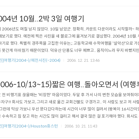
004년 10월..2박 3일 여행기
 2006년도 며칠 남지 않았다. 10일 남았군. 정확히..카운트 다운이라도 시작할까~ 
해보기로 했다. 예전에 찍은 사진을 새 블로그에 옮겨보기로 결심했다. 2004년 10월
하기로 했다. 특별히 경주쪽을 고집한 이유는;; 고등학교때 수학여행을 '설악산'으로 가
 못간게 아쉬웠기 때문이었다. 덕유산 단풍도 너무 예쁘고.. 움직이느라 무지 바빴지
진]여행기(2004~)/예전사진(~2004)
2006. 12. 21. 13:46
2006-10/13~15)짧은 여행..돌아오면서 (여행
 전 비행기표 끊을때는 '비장한' 마음이었다. 두달 후 가서 나의 변한 모습을 보여줘야
자구!! 회사도 가보고, 그리고 새로 옮긴 교회건물도 구경가고.. 이 사람도 보고 저 사람
 그런데 막상 가보니 우선 왔다갔다하는데 시간이 너무 많이 걸려서 (왕복이 16시간이
 수속하고 짐 찾고 하는 시간도 많이 걸리고 해서 결국 많은 걸 포기해야 했다. 회사도
 못 가보고 심지어는 일요일 새벽 예배도 못가고. 기온차인지 여독인지 무지 피곤했다.
진]여행기(2004~)/Houston휴스턴
2006. 10. 21. 11:43
피곤할줄이야. 휴스턴, 1년만에 가보니 참 넓~~~은 땅이라는 생각이 들었다. 워낙에 
그런..