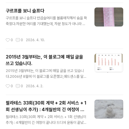
되지 않았다.나는 '무기력'과 사라지지 않는 은근한 불안,
공포와 싸우고 있었다. 근사한 13주년 글이라도 써볼까 밍
구르프를 보니 슬프다
기적거리다가 시간이 가버린걸...고생했다.
글 내용
구르프를 보니 슬프다 반곱슬머리를 볼륨매직해서 숨을 팍
죽였다.차분한 머리를 기대했는데, 차분 정도가 아니라 아
예 착 붙었다. 허허.. 비 맞은 깻잎 수준이 됐다!이런 건 또
처음이라..미장원 선생님이 앞머리는 구르프 말라고 했던
작성시간
0
0
2026. 4. 10.
말이 생각나서, 머리털 나고 처음으로 구르프를 샀다.구르
프로 말고 5분 있다가 풀어주면 앞머리가 선다.하지만..다
시 5분 지나면 가라앉는다.그리고 다시 5분 더 지나면, 다
2015년 3월부터는, 이 블로그에 매일 글을
시 깻잎이 된다. 허허..구르프는 처음이라.깻잎머리도 처음
쓰고 있습니다.
이라.슬프다.2주일 지났는데, 아직도 머리 감고나면 파마
글 내용
냄새가 난다. 볼륨매직이 정말 매직인가보다.엄청 기운 쎈
2015년 3월부터는, 이 블로그에 매일 글을 쓰고 있습니
내 곱슬머리가 되살아나기를, 매일 아침마다 거울보며 내
다.2006년 8월에 이 블로그를 오픈했고,애드센스를 달기
머리에 '마법' 주문을 건다. 살아나라. 내 머리여!관련글 :ht
시작한 2015년 3월부터 매일 매일 글을 쓰고 있다.올해가
작성시간
0
0
2026. 4. 2.
tps://soun..
2026년이니까..어느덧 매일 하루도 안 빠지고 쓴 지 11년
이 됐다.중간에 한 두어번 못 쓴 적이 있긴 하지만, 그래도
가급적 매일 쓰려고 노력한다. 가끔 심한 회의감이 몰려오
필라테스 33회(30회 계약 + 2회 서비스 + 1
거나 정말 정말 심하게 다운될 때는 그만쓰고 싶다. 이거 해
회 선생님이 추가) : 4개월반의 긴 여정이 끝
서 뭐하나.그러면서도 이거라도 하는 나를 응원한다.목감
글 내용
나다
기가 낫지 않고, 지하 30m쯤 아래로 가라앉는 기분이 들
필라테스 33회(30회 계약 + 2회 서비스 + 1회 선생님이
어 못 쓰고 있었다.그러다가 mbc 시즌4, 7회에 윤종신과
추가) : 4개월반의 긴 여정이 끝나다 드디어 운동이 끝났다.
성시경 편을 보며 마음을 다잡았다. 매일 나와의 약속을 어
장장 4개월반의 긴 여정을 마쳤다. 차마 '무사히' 마쳤다고