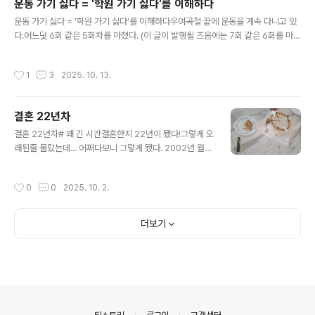
운동 가기 싫다 = '학원 가기 싫다'를 이해하다
스는 메인 컬러가 파란색이라 보기에도 식감을 훅 떨어뜨
글 내용
운동 가기 싫다 = '학원 가기 싫다'를 이해하다우여곡절 끝에 운동을 계속 다니고 있
린다. 흠..무선이어폰도 사줬는데, 귀에서 자꾸 빠진다 그래
다.어느덧 6회 같은 5회차를 마쳤다. (이 글이 발행될 즈음에는 7회 같은 6회를 마쳤
서 다시 사줘야할듯 하다. # 생일 당일짜조가 정말 맛있었
을듯)말없이 오지 않은 선생님이 미안하다고 1회는 그냥 수업을 해주셔서, 공짜 1회
다.늘 늦게 집에 오는 아빠와 저녁 같이 먹고, 손잡고 걸어
를 더 하게 되었다. 그런 일 있기 전보다 훨씬 너그러워(?)지셔서 힘들지만 덜 힘들게
온 딸. 어디 놀러온 것 같다고 좋아했다.# 라이언 & 춘식이
작성시간
1
3
2025. 10. 13.
운동을 하고 있지만.그래도 운동가기 싫다.운동 가는 날은 아침부터 진짜 싫다.예전
로 대동단결아침에 유아식판에 먹거리를 담아줬었는데..이
에는 주말이 끝나고 한주가 시작되면, 드디어 한주가 시작되었다고 기분이 좋았는
제 치울 때가 된 것 같아..
데.. 이제는 운동갈 생각이 힘이 든다. 내 돈 내고, 건강해지려고 가는데 힘들다. 그러
결혼 22년차
고보면,아이가 말하는 "학원가기 싫다"가 이해된다.얼마나 싫을까.운동은 정해진 횟
글 내용
수만 가면 끝나는데.. 아이가 다니는 학원들은..
결혼 22년차# 꽤 긴 시간결혼한지 22년이 됐다!그렇게 오
래된줄 몰랐는데... 어쩌다보니 그렇게 됐다. 2002년 월드
컵 끝난 다음 해인 2003년에 결혼했다.올해 2025년이니
까, 22년이나 됐다.굉장하다.22년동안 변화가 아주 많았
작성시간
0
0
2025. 10. 2.
다.12년차 때 쓴 글을 보니,아직 큰 일이 없었을 때라 말랑
말랑하게 썼다는 사실을 알게 됐다.https://sound4u.tist
ory.com/2943 결혼 12년차 아줌마가 예비신부에게 쓰
더보기
는 글결혼 12년차 아줌마가 예비신부에게 쓰는 글 결혼생
활 12년차인 제가 그동안 느낀걸 쓴거에요. 조금이라도 일
찍 알았으면 좋았거나, 당연하지만 정말 그렇게 생각하면
좋을 이야기를 적습니다 : sound4u.tistory.com결혼하
고 미국에서 7년반 살다가 온 이후에 쓴거 같은데...
의안내