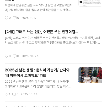
매일 아프다.아픔에 아픔을 더해서 엄청 아프다.원래도 아팠는데.. 더 아프다.빨리 끝
글 내용
나기나 했으면 좋겠는데..운동 시작하고 시..
브런치에 한달동안 글을 쓰지 않으면 받는 경고알림브런치
에, 9월 마지막날 글을 올리고 한달동안 글을 쓰지 못했다.
보름에 한번씩 경고를 두번 받았다.10월 중순에는 긴 연휴
작성시간
0
0
2025. 11. 1.
가 끝난 직후라 일상으로 돌아오기 어려웠고, 10월말이 되
니.. 역시 바쁨은 그래로다.아무리 안 써도 한달에 한번은
꼭 썼는데..만약 두달동안 안 쓰면 어떻게 될까?만약에 세
[다짐] 그래도 쓰는 인간, 어쨌든 쓰는 인간이길...
달이 넘어가면?안해봤는데, 쓴웃음이 났다.글 쓸 생각은 안
글 내용
[다짐] 그래도 쓰는 인간, 어쨌든 쓰는 인간이길...매일 쓴다.매일 쓰기로 해서, 그래
하고, 안 쓸 생각만 하다니.브런치 처음에 들어가려다가 떨
서 쓰고 있다.사진 우르르 몇장에 글 한두줄이라도 좋고.글 쓰기 싫다는 투덜거림도
어져서, 다시 들어갔는데.. 어느새 흥을 잃어버린 모양이다.
그냥 쓴다.사실 써야할 내용이나 정리할 사진이 산더미인데, 막상 쓸려면 쓰기가 싫
그러지말고 오늘은 아무거나 하나 그리고, 한두줄이라도
다. 그게 문제다. 제일 문제. 주말에는 아이와 함께 있어서 스마트폰을 보지 않는다.
꼭 쓰자.
작성시간
0
0
2025. 10. 27.
그래서 주말 전에 짬나면 미리 글을 써서 예약발행하는데.. 이것도 일이다. 주말이나
공휴일, 방학 등이 있을 때 예약발행 글 무더기로 써둘 때 힘들다.힘들지만 그래도 매
일 쓰기로 스스로에게 약속했으니 지키려고 한다.싫어도, 힘들어도 매일 한줄이라도
2025년 남편 생일 : 춘식이 가습기/ 반지와
쓴다.언제가 끝이 될지 모르겠지만, 그래도 매일 쓰는 인간이고 싶다.대체로 10년 정
'내 아빠여서 고마워요' 카드
도 그 약속을 잘 지키고 있으니..스스로에게..
글 내용
2025년 남편 생일 : 춘식이 가습기/ 반지와 '내 아빠여서
고마워요' 카드주말에 미리 생일파티를 하고, 당일 저녁에
밥도 먹었다.# 주말에 미리방에 맞는 가습기를 찾다가 적
작성시간
1
0
2025. 10. 24.
당한 사이즈의 가습기 발견! 이번에는 춘식이 가습기다.카
드 문구가 인상적이었다.내 아빠여서 참 감사합니다! 라
니... 사자보이즈 케익이 좋다고 해서, 이걸로 샀다.헌트릭