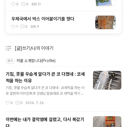
0
0
조회
11
우체국에서 박스 이어붙이기를 했다
1
0
조회
9
[글]쓰기/나의 이야기
분류 전체보기
주요 글 목록
저를 소개합니다(Profile)
공지
기침, 콧물 우습게 알다가 큰 코 다쳤네 : 코세
척을 하는 이유
글 내용
기침, 콧물 우습게 알다가 큰 코 다쳤네 : 코세척을 하는 이
유 앞번에 이비인후과 선생님 말씀대로 코 세척을 하기 시
작했다. 별반 차이가 없는거 같더니, 정말로 밤에 자다가 하
작성시간
0
0
2026. 7. 26.
는 기침이 줄었다.콧물이 쌓여 있다가 밤에 누우면 넘어오
면서 쿨룩쿨룩 기침을 하게 되는거라는 설명을 그때 들었
었다.이 이야기를.이 중요한 이야기를 왜 이제서야 들었을
이번에는 내가 결막염에 걸렸고, 다시 목감기
까?작년과 재작년에는 원인은 이야기 못 듣고, 수액 맞으면
다.