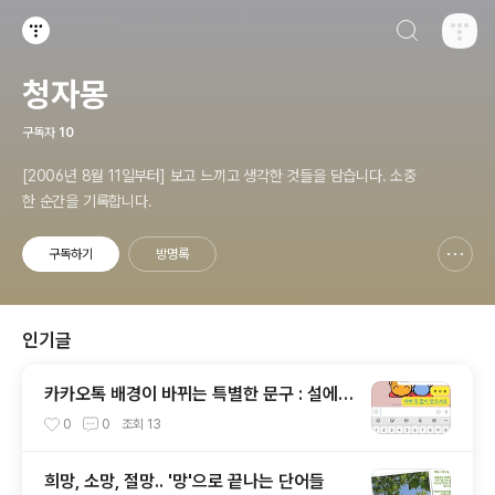
검색하기
티스토리
청자몽
구독자
10
[2006년 8월 11일부터] 보고 느끼고 생각한 것들을 담습니다. 소중
한 순간을 기록합니다.
구독하기
방명록
신고하기 레이어
열기
인기글
카카오톡 배경이 바뀌는 특별한 문구 : 설에는
"새해 복 많이 받으세요"/ 수능 때는 "ㅎㅇ
0
0
조회
13
ㅌ"
희망, 소망, 절망.. '망'으로 끝나는 단어들