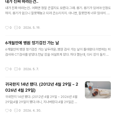
내가 진짜 바라는건..
운걸...일찍 도착했다고 빨리 들어갈 줄 알았는데.. 그건 아
글 내용
내가 진짜 바라는건.. 어쩌면 정말 큰걸지도 모른다.그래. 용기. 용기가 있어야 인정도
니었다. 환자는 늘 많으니까. 1시간쯤 기다려서 차례가 왔
하지. 용기가 없으니 잘못해놓고 되려 큰소리치지. 아니면, 잘못한게 너무 많아서. 제
다.다른 건 다 비슷한데, 콜레스테롤 수치가 너무 높다고 하
때 미안하다고 하지 못한 순간이 너무 많아서일지도.. 이도저도 아니면 애초 그건 별
셨다. 그래서 6개월치 약을 처방받았다.관련글 :https://s
거 아니라 생각하는지도 모르지.애둘러 말하지 말고. 다른 사람한테 대신 말하지 말
ound4u.tistory.com/7231 6개월만에 병원 정기검진
작성시간
0
0
2026. 5. 19.
라구. 미안한 본인에게 직접 말하라고. 아까 미안했다고. 내가 그렇게 말해서, 그렇게
가는 날6개월만에 병원 정기검진 가는 날..
행동해서 미안하다고.. 한발 늦더라도 간단하게 말 좀 하라고.이렇게 저렇게 쌓이고
쌓여서.. 당췌 어디서부터 미안했다고 말해야할지 감이 안 온다. 그러게. 사람 완전히
6개월만에 병원 정기검진 가는 날
담 쌓게 하지 말고 쫌. 별말 안하고 매일 지 일 한다고, 절대 괜찮은게 아니라니까. 그
글 내용
냥 잘못됐다 생각할 때 한마디만 해..
6개월만에 병원 정기검진 가는 날두려운..병원 검사 가는 날이 돌아왔다.이번에는 피
검사와 CT검사를 받았다.전날 잠을 어설프게 잤다. 자다 깼는데, 다시 잠이 들지 못
했다. 다시 잠이 안 오는게 이렇게 고통스러운 일이구나.부스스 일어나서 준비하고
아이 학교를 보내고, 버스 타러 갔다. 긴 연휴 다음날이라 그런지, 버스에 사람이 엄청
작성시간
0
0
2026. 5. 7.
많아 발 디딜 틈이 없었다. 그런데 의외로 지하철은 텅텅 비다시피 사람이 별로 없었
다. 버스 주로 타는 사람들은 출근한거고, 지하철 타는 사람들은 출근 안한 모양이다.
그런데..역시 병원에는 사람이 가득했다.그럼 그렇지. 피검사 하려고 기다리는 사람
귀국한지 14년 됐다. (2012년 4월 29일 ~ 2
이 엄청 많았다. '하이패스'를 해놓기를 잘했다 하면서 기다렸다. 안 그랬으면 원무과
026년 4월 29일)
가서 돈 내고 와야 검사를 받았을텐데... 다..
글 내용
귀국한지 14년 됐다. (2012년 4월 29일 ~ 2026년 4월
29일)4월 29일이 됐다.아니, 지나버렸다.4월 29일은 우
리가 영구 귀국을 한 날이다.그래서 의미있는 날이라..이 글
작성시간
0
0
2026. 4. 30.
을4월이 가기 전에 써야지. 하고 마음 먹었지만, 생각처럼