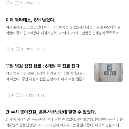
작성시간
1
2
2026. 1. 23.
떻게든 지켜나가야함을... 고맙다.고맙습니다.다시 힘내겠
쓰기는 어려울 것 같다. 무사하지는 않아서...초반에는 정말
습니다.
가기 싫었다.그리고 중반쯤 됐을 때, 내가 이걸 왜 끊었을
까? 후회를 많이 했다.다행이 후반쯤 되서는 아무 생각도
이제 필라테스, 8번 남았다.
안 들었다. 몇번만 가면 끝나겠구나 감이 잡히니 신이 났다.
글 내용
이제 필라테스, 8번 남았다.어쩌다가 30회를 끊었을까.다시는 이렇게 무모하게 한
이제 3번쯤 남았을 때 선생님한테 "3번 남았지요"라고 하
꺼번에 끊지 말아야겠다. 다짐하면서, 22회차(23회 - 한번은 선생님이 무료로 해주
니, "아닌데요? 5번 남으셨는데요."하는거다.알고보니 서
심) 운동을 다녀왔다.'21일 완성'이 한참 유행하던 시절이 있었는데..운동도 처음에
비스 2회가 추가됐던 것.흐흐.아무튼 서비스 2회까지 해서
는, 중간에는 그렇게 싫더니 21회차 정도 되니 포기가 됐다.못한다, 잘 안 된다, 이거
총 33회의 긴 여정이 끝났다. 1회는 선생님이 '연락없이;
작성시간
0
0
2025. 12. 5.
해라, 저거 해라 별별 이야기 다 듣고. 잘 안 되는 내가 화나고 속상하고 그랬어도 21
안 오신 날' 미안하다고 공짜 수업을 해주셨다.필라테스 하
번이나 꾸준히 한 내 자신을 칭찬한다.잘했다.잘했어.수고했다. 남은 8회차도 화이
면..
팅!!!관련글 :https://sound4u.tistory.com/6938 필라테스를 시작했지만, 어려
11월 병원 검진 완료 : 6개월 후 진료 잡다
움이 많다 : 2번하고 끝낼뻔필라테스를 시작했지만, 어려움이 많다 : 2번하고 끝낼뻔
글 내용
어쩌다가 필라테스를..
11월 병원 검진 완료 : 6개월 후 진료 잡다(앗! 예약글로 써
야 하는데.. 중간 저장 버전을 발행해서, 다시 수정)결론 :초
음파와 소화관운동검사 소견 - (다행이) 딱히 이렇다할 변
화는 없다. 내년에 봅시다.내년 5월에 CT와 피검사 예약
작성시간
0
2
2025. 11. 21.
함.# 험난한 날지난주 검사 받은 것에 관한 결과를 들으러
갔다.다행이 검사는 별 문제가 없었으나, 자잘한 다른 문제
들이 있었다.1분만에 버스 놓쳐서 10분 기다림병원 입구
간 수치 좋아진걸, 운동선생님한테 말할 수 없었다.
회전문에서 오해 받음 (난 분명 내 앞에 2명인거 보고 탔는
글 내용
데, 회전문이 정지하자 내 뒤에 들어온 할머니가 마치 자기
간 수치 좋아진걸, 운동선생님한테 말할 수 없었다.저번에 선생님이 한번 운동시간을
는 아무 죄없는 것처럼 쳐다봄. 다른 2명이 나한테 화냈음.
미루면서,운동선생님의 어머니가 많이 아프시다는걸 알게 됐다. 아파서 병원에 치료