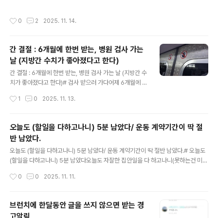
나도 같이 화냄)진료실 도착 눌러서 30분 넘게 기다림기다
를 받고 있는데...선생님의 어머니가 나와 동갑이라는 이야기를 들은 날, 그 말하는 선
리다가 순서가 언제쯤 돌아오는지 간호사쌤에게 물어보러
생님 눈에 눈물이 보였다. 그날은 동작이 잘 안 되는 날이었다. 그 얘기 듣고는 숙연해
작성시간
0
2
2025. 11. 14.
갔다가, 야..
졌다.다른 사람들처럼 제 때에 아이를 낳았다면, 저렇게 큰 딸이 있었겠구나 싶었다.
아픈 엄마와 같은 나이에 학생을 가르치는 마음은 어떨까.지방간 수치가 좋아졌다는
이야기 들었을 때 기분이 좋았는데.. 곰곰히 생각해보다가 이 소식은 전하지 않는게
간 결절 : 6개월에 한번 받는, 병원 검사 가는
좋겠다 싶었다.수능일이라 학교에 가지 않는 목요일, 운동 수업 끝나고 나오면서 딸
날 (지방간 수치가 좋아졌다고 한다)
아이와 키즈까페 간다고 말했는데.. 말하고보니 아차 ..
글 내용
간 결절 : 6개월에 한번 받는, 병원 검사 가는 날 (지방간 수
치가 좋아졌다고 한다)# 검사 받으러 가다어제 6개월에 한
번씩 병원에 검사를 받으러 갔다. 안 그래도 수요일은 좀 길
작성시간
1
0
2025. 11. 13.
고 많이 피곤한 날이다.초2 아이의 학교 수업이 일찍 끝나
는 날(4교시)이고, 방과 후 학원 수업이 2개가 연달아 있는
날이어서 모든 일정이 끝나고 나면 저녁 6시가 넘는 날이
오늘도 (할일을 다하고나니) 5분 남았다/ 운동 계약기간이 딱 절
다.그런데담당선생님이 수요일 오전에만 시간이 되셔서,
반 남았다.
할 수 없이 진료 전 주에 수요일에 검사를 받는다. 아무튼
글 내용
가뜩이나 약간 피로감이 진한 요일에, 검사를 받으러 갔다.
오늘도 (할일을 다하고나니) 5분 남았다/ 운동 계약기간이 딱 절반 남았다.# 오늘도
거의 시골에 사는 셈이라..서울 변두리에 살다보니, 도심으
(할일을 다하고나니) 5분 남았다오늘도 자잘한 집안일을 다 하고나니(못하는건 미뤄
로 나올 일이 없다. 아무튼 병원 검진 때문에 오랜만에 지하
둠), 딱 5분 남았다. 아니, 3분 남았다.늘 이렇다.본격적으로 뭘해야지 하면 5분 정도
작성시간
0
0
2025. 11. 11.
철도 탔다. 10시까지 출근하는 사람들로 북적거렸다.# 검
남는다.뭘하기엔 짧고, 안하자니 멍하고.언제쯤 이 고리를 끊을 수 있을까?못 끊을거
사3가지 검사..
같다.아마 살아있는 내내 그럴지도 모르겠다.다만 포기하고,하는데까지만 하는거지.
그런걸꺼다.# 운동 계약기간이 딱 절반 남았다.9월부터 시작한 운동 계약기간이 이
브런치에 한달동안 글을 쓰지 않으면 받는 경
제 딱 절반 남았다. 중간에 추석 연휴가 길게 있어서 이렇게 됐다. 운동을 시작하니,
고알림