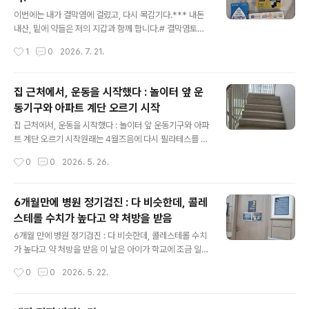
면역력 올라가 괜찮아질꺼라는 말만 했던 병원도 있는데..
글 내용
아이고. 내 돈. 아무튼.약국서 산 코 세척 도구를 조심스럽
이번에는 내가 결막염에 걸렸고, 다시 목감기다.*** 내돈
게 꺼내어, 힘들지만 매일 하고 있다.콧물 때문에 기침이 심
내산, 밑에 약들은 저의 지갑과 함께 합니다.# 결막염토요
해지다니...이렇게 무서운 콧물인데. 나는 왜 너를 우습게
일 아침, 왼쪽 눈에 눈꼽이 잔뜩 끼었다는걸 알았다. 쩍쩍
작성시간
1
0
2026. 7. 21.
여겼을꼬.이번에 지어온 약 중 2개 정도는 먹지 않고, 꿍쳐
달라붙는 끈적한 눈꼽은 고름과 비슷했다. 지난번 아이가
놓기로 했다. 코 ..
결막염을 앓았을 때의 바로 그 형상이었다.이번에는 내 차
례구나.결막염이 옮고 그러는건 아닐텐데. 아이는 이미 한
집 근처에서, 운동을 시작했다 : 놀이터 앞 운
10일 전에 앓았는데.. 그냥 몸이 안 좋아서 눈에도 결막염
동기구와 아파트 계단 오르기 시작
이 생겼나보다.아이가 받아온 안약은 2번을 넣고나니 바닥
글 내용
이 났다. 월요일 아침에 상태가 나빠지면 병원을 가야겠다
집 근처에서, 운동을 시작했다 : 놀이터 앞 운동기구와 아파
마음 먹었다.눈은 다행이 병원에 가야할 정도로 아프지 않
트 계단 오르기 시작원래는 4월즈음에 다시 필라테스를 시
아서, 약국에서 안약과 먹는 약을 사가지고 왔다. 사는 김에
작하려고 했는데... 역시 하기 싫었다. 1대1 말고 그룹으로
작성시간
0
0
2026. 5. 26.
병중병후에 먹으면 좋다는 영양제도 샀다. # 다시 목감기
받을까? 했지만, 그조차도 싫었다. 일단 가기가 싫다.결국
결막염은 나았지만, 아이 감..
운동 안하다가 검진 때 콜레스테롤 수치 높다고 나온거 아
닌가. 그래서 비록 약은 먹기 시작했지만, 운동을 해보기로
6개월만에 병원 정기검진 : 다 비슷한데, 콜레
했다.1개 말고 2개씩.약간 위험해서 조심조심 올라간다.엄
스테롤 수치가 높다고 약 처방을 받음
청 힘들다. 중간에 한계가 와서 헉헉대지만 그래도 끝까지
글 내용
올라온다.아파트 안에 있는 운동기구를 이용해서 5분 정도
6개월 만에 병원 정기검진 : 다 비슷한데, 콜레스테롤 수치
돌아가면서 운동한다. 운동기구가 여러개 있는데 처음부터
가 높다고 약 처방을 받음 이 날은 아이가 학교에 조금 일찍
끝까지 다 한다. 하고나서 마무리로 50번 제자리 뛰기를
간 덕분에, 늘 타던 시간보다 10분 일찍 버스를 탈 수 있었
작성시간
0
0
2026. 5. 22.
한다.할 수 없는 날 빼고 다 매일 하려고 노력 중이다.
다. 10분 일찍 타면 앉아서 갈 만큼 여유로운가 보다. 이런
걸 맨날 끼여서 가다니...결과가 나쁘지 않기를 바라며 걸었
다. 검사하는 것도 무섭지만, 결과 들으러 가는 게 더 무서