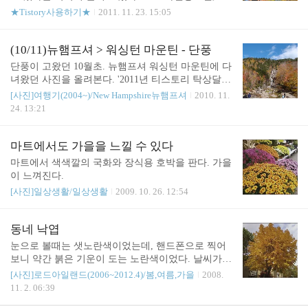
을
★Tistory사용하기★
2011. 11. 23. 15:05
(10/11)뉴햄프셔 > 워싱턴 마운틴 - 단풍
단풍이 고왔던 10월초. 뉴햄프셔 워싱턴 마운틴에 다
녀왔던 사진을 올려본다. '2011년 티스토리 탁상달력
공모전 - 가을' 에 출품합니다. 맑고 맑은 날. 워싱턴
[사진]여행기(2004~)/New Hampshire뉴햄프셔
2010. 11.
마운틴 가기 전.. 이날 정말 맑고, 밝은 날이었다! 하
24. 13:21
늘도 나무도 들도 너무너무 예뻤다. 케이블카 타고
산정상에 오르다 - Franconia Notch State Park 해가 구
름에 살짝 들어갔을때 찍은 사진. 케이블카를 탈 수
마트에서도 가을을 느낄 수 있다
있는 곳을 발견하고 좋았었다. 95번 Exit 34번쯤에 있
마트에서 색색깔의 국화와 장식용 호박을 판다. 가을
는 곳이다. 이런 케이블카를 타고 정상으로 갈 수 있
이 느껴진다.
다. 케이블카 타고 올라가다 찍은 사진. 정상에서 본
[사진]일상생활/일상생활
2009. 10. 26. 12:54
산 모습. 구름 사이에 해가 나왔다! 그림처럼 예쁜 풍
경들. 점심 먹다가 본 주변 풍경 점심으로 싸가지고
간 삶은 달걀과 빵을 먹다가 찍은 주변 도로를 ..
동네 낙엽
눈으로 볼때는 샛노란색이었는데, 핸드폰으로 찍어
보니 약간 붉은 기운이 도는 노란색이었다. 날씨가
많이 쌀쌀해졌다. 어느새 찬바람에 잎들이 후두둑 떨
[사진]로드아일랜드(2006~2012.4)/봄,여름,가을
2008.
어지는 계절이 되어버렸다.
11. 2. 06:39