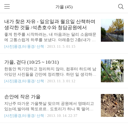
가을 (45)
내가 찾은 자유 - 일요일과 월요일 산책하며
생각한 것들 /석촌호수와 청담공원에서
좋게 한주를 시작하려는, 내 마음과는 달리 소음때문
에 고통스럽게 하루를 보냈다. 아래층인 2층(내가 근
무하는 층은 3층이다) 전체를 공사하는 모양이었다.
[사진]풍경,터/풍경/ 산책
2013. 11. 5. 01:15
사람들이 근무를 하든가 말든가, 그냥 쌩 드릴질을
해대는 통에, 머리가 뚫려버리는 것 같은 고통을 느
꼈다. 누군가 우스게 소리로 어떻게 된게 이 건물에
가을, 걷다 (10/25 ~ 10/31)
선 서울시내 공사를 다하는거 같다고... 옆에 건물 새
한동안 찍기만하고 정리하지 않아, 컴퓨터 하드에 남
로 올린다고 여름내내 그렇게 갈아대고 뚫어대고, 박
아있던 사진들을 간만에 정리했다. 하던 일 생각하
아대고 그러더니그것 끝나니까, 옆 사무실 리모데링
면, 토요일이라고 쉬면서도 마음이 편치는 않지만,그
[사진]풍경,터/풍경/ 산책
2013. 11. 3. 01:12
한다고 무지막지하게 공사를 해대고그 공사 끝나서
래도 쉴때는 다 잊고 잘 쉬고, 충전이 된 상태로 가야
살만하니, 이젠 아래층이 층 전체를 공사한다. 소음
될거 같다. 찍어놓은 사진들 잘 정리하고, 정리된 모
고통은 건물 전체 사람들이 다 당하는거겠지만.층간
습들 바라보며 기분좋은 느낌... 이런 느낌이 좋아서,
손안에 작은 가을
소음이 살인을 부른다는 말이 절로 실감났다.아직도
오랜시간 이 터에 머물게 된거 아닐까 싶다. 어떤 보
지난주 따가운 가을햇살 맞으며 공원에서 멍때리고
머리가 멍하고, 눈도 튀어나올거 같이 아프다. 귀마
상이나, 바람도 없이 그냥 나 좋아서 할 수 있는 일.그
있는데,발아래 똑또르르.. 도토리가 하나 뚝 떨어졌
개를 ..
런게 있으니 좋다. 가을이라 확실히하루가 다르게 변
다. 앙증맞고 귀여워서, 손이 절로 갔다. 사무실 근처
[사진]풍경,터/풍경/ 산책
2013. 10. 14. 22:37
해가는 풍경들을 그냥 지나치기가 아깝다. # 10월 25
아파트 단지에서 발견한 작은 사과. 고개 들어 올려
일. 사무실 근방 아파트 근처 : 가을 느낌 아..! 단풍이
다보니작은 사과들이 잔뜩 열려있는게 보였다. 2개