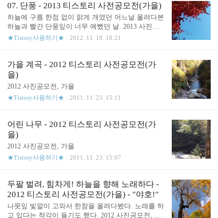
드는구나!하며 감탄했던 날. 이날 바람이 매서워서
들고왔다. 사과라기보다는 작은 열매처럼 보인다. 작
07. 단풍 - 2013 티스토리 사전공모전(가을)
기억이 난다. 햇볕 받은 나뭇잎이 황금빛으로 반짝반
다. 사무실 화단에서 가져온 네잎클로버. 2013년 10
하늘에 구름 한점 없이 맑게 개였던 어느날.올려다본
짝 빛났다. # 10월 28일...
월나도 아는 사이 혹은 모르는 사이가을이 슬며시 스
하늘과 빨간 단풍잎이 너무 예뻤던 날. 2013 사진공
쳐지나가고 있다.
모전, 가을
★Tistory사용하기★
2012. 11. 18. 18:21
가을 계곡 - 2012 티스토리 사전공모전(가
을)
2012 사진공모전, 가을
★Tistory사용하기★
2011. 11. 23. 15:11
어린 나무 - 2012 티스토리 사전공모전(가
을)
2012 사진공모전, 가을
★Tistory사용하기★
2011. 11. 23. 15:07
두팔 벌려, 힘차게! 하늘을 향해 노래하다 -
2012 티스토리 사전공모전(가을) - "야호!"
나뭇잎 빛깔이 고와서 한참을 올려다봤다. 노래를 하
고 있다는 착각이 들기도 했다. 2012 사진공모전, 가