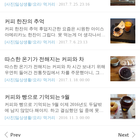
편은 커피를 마시고 난 자두 칠러를 마신다. 실은 나
만, 그래도 더운건 참 더운거다. 이 더위도 지나가겠
[사진]일상생활/요리/ 먹거리
2017. 7. 25. 23:16
도 커피를 마시고 싶다. 그렇지만 커피를 마시면 안
지만...
된다. 아주 적은 양의 모유가 겨우 나오는 처지지만
그래도 유축해서 모아뒀다가 준다. 먹을 수 없는 것.
커피 한잔의 추억
먹지 말아야 하는 것에 대한 유혹은 엄청나다. 여름
커피 한잔의 추억 후덥지근한 요즘은 시원한 아이스
에 시원한 아이스 아메리카노 보다 더..
아메리카노 한잔이 그립다. 못 먹는게 더 생각나서
그런지, 커피를 끊은지 몇달이 돼서 그런지 더 생각
[사진]일상생활/요리/ 먹거리
2017. 7. 6. 23:13
이 난다. 사진으로나마 위로 받을 겸 추운 때 마셨던
커피 사진을 꺼내봤다. 이 까페는 특이하게 집에서
마실만한 예쁜 잔에 커피를 줘서 인상적이었다. 커피
따스한 온기가 전해지는 커피와 차
위에 그려진 그림이 좋아서 주문해놓고 한참 들여다
따스한 온기가 전해지는 커피와 차 시간 보내기 위해
보기 바빴던 까페라떼. 2017년 새해를 기념해서 마셨
우연히 들어간 전통찻집에서 차를 주문했더니, 그릇
던 커피. 정작 안에 내용물 보다 귀여운 컵홀더가 인
이라고 하기엔 좀 커다란 컵에 차를 한사발 주셨다.
[사진]일상생활/요리/ 먹거리
2017. 1. 18. 00:00
상적이었다.
찬바람 쐬서 얼얼했는데 따뜻한 차를 마시니 속이 뜨
끈해지면서 식은 땀도 살짝 났다. 커피 끊어야지 끊
어야지 하다가, 날이 추워지니 결국 이기지 못하고
커피와 빵으로 기억되는 9월
한잔 시켜 마셨다.커피는 몸을 차게 하니 왠만하면
커피와 빵으로 기억되는 9월 이제 2016년도 두달밖
멀리해야 하는데, 향이 그리운거다. 뜨거워서 컵 뚜
에 남지 않았다.해야지. 하고 결심했던 일 중에 못했
껑을 열어보니 이렇게 예쁜 그림이 그려져 있었다.커
던 일, 못한 일이 더 많아 아쉽다. 올해 가기전에 정리
[사진]일상생활/요리/ 먹거리
2016. 11. 3. 00:00
피 만드시는 분이 센스가 있네 했다. 보통 동네 커피
해야지 하고 묵혀놓은 사진을 꺼내어 정리해봐야겠
집에선 그림 그려주지 않는다. 유혹을 이기지 못하고
다. # 생일빵과 커피 : ) 생일을 노출하지 않았는데도,
마시면서도 따뜻한 온기에 스르르... 마음이 녹는다.
생일즈음에 은근 기대하게 되는 것은'던킨도너츠'에
Prev
Next
따뜻한 차와 커피가 좋은, 정말 추운 한겨울이다.