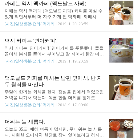
면 주문을 해야될텐데. 그게 좀 귀찮다. 아주 가끔 생
까페는 역시 맥까페 (맥도날드 까페)
각날때 사볼까 한다. 별게 다 나오는구나.
까페는 역시 맥까페 (맥도날드 까페) 커피를 마실 수
있게 되면서부터 더 자주 가게 된 맥까페. 까페하면
역시 맥까페다. 어차피 미맹이라 맛있는 커피와 그렇
[사진]일상생활/요리/ 먹거리
2019. 1. 20. 23:59
지 않은 커피의 차이를 잘 모르는지라... 커피는 김이
모락모락 나는 따뜻한 커피면 감사하다. 남편은 맥까
페 커피 먹을만하다고 한다. 커피 2잔 시켜놓고 잠시
역시 커피는 '연아커피'!
기다린다. 아니... 건물 1층 로비를 탐험하고 있는 부
역시 커피는 '연아커피'! '연아커피'를 주문했다. 물을
녀가 돌아올때까지 천천히 기다린다. 이제 다리에 힘
끓여서 봉지를 뜯어서 부어넣고 잘 저어서 한잔 마셨
이 생긴 13개월 꼬마는 편평한 로비를 아빠와 함께
다. 크... 커피는 역시 연아커피다! 아메리카노나 까
[사진]일상생활/요리/ 먹거리
2019. 1. 19. 23:59
뛰어다니며 좋아라 한다. 남편 마시라고 주문한 아메
페라떼보다 달달하니 맛나다. 아침엔 역시 연아커피
리카노를 한모금씩 홀짝거리며, 내 까페라떼를 마신
한잔으로 시작해야 한다. 2019/01/20 - [[사진]일상생
다. 내꺼는 스몰 사이즈라 양이 딱 맞아 아주 좋다. 일
활/요리/ 먹거리] - 까페는 역시 맥까페 (맥도날드 까
맥도날드 커피를 마시는 남편 옆에서, 난 자
반 까페가면 양을 많이 줘서 다 마시기 부담스러울
페) 2019/01/19 - [[사진]일상생활/요리/ 먹거리] - 역
두 칠러를 마신다.
때가 있다. 게다가 가격도 착하다. ..
시 커피는 '연아커피'! 2018/12/11 - [[사진]일상생활/
주말에 한끼는 외식을 한다. 점심을 집에서 먹었으면
요리/ 먹거리] - 이제 커피를 마실 수 있게 됐다. 기
저녁을 나가서 먹는다. 여름 한철 더위를 핑게로 저
념! 2018/09/17 - [[사진]일상생활/요리/ 먹거리] - 맥
녁을 주로 밖에서 먹었다. 아기는 감사하게도 우리
[사진]일상생활/요리/ 먹거리
2018. 9. 17. 00:00
도날드 커피를 마시는 남편 옆에서, 난 자두 칠러를
부부가 밥을 먹는 동안 유모차에서 곤히 잠을 잔다.
마신다.
자지 않으면 동그란 눈을 깜박이며 기다린다. 기특한
것... 밥을 먹고 나면 맥도날드에 간다. 주로 그렇다.
더위는 늘 새롭다.
맥도날드 아니고 다른 곳을 간 적도 있긴 하지만.. 한
오늘도 35도. 매해 여름이 덥지만, 무더위는 늘 새롭
참 더울 때는 콘을 먹었는데, 날이 살짝 풀리고는 남
다. 시원한 오미자차 한잔로 잠시 잊어보려고 하지