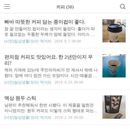
커피 (50)
빠바 따뜻한 커피 담는 종이컵이 좋다.
참 잘 만들어진 컵이라는 생각이 들었다. 홀더가 따
로 필요없는 두툼한 두께가 맘에 들었다. 아이스 아
메리카노 플라스틱 컵도 좋던데. 이것도 괜찮다.
[사진]일상생활/요리/ 먹거리
2019. 9. 5. 00:00
편의점 커피도 맛있어요. 한 2년만이지 우
리?
액자 가게에 갔는데 주인아저씨가 안 계셔서 밖에 나
왔다. 앞에 어디 잠깐 가신 모양이다. 시간 때울겸 편
의점에 들어갔다. 휙 둘러보다가 내려 먹는 커피를
[사진]일상생활/요리/ 먹거리
2019. 4. 25. 00:00
샀다. 오랜만에 마시는 편의점 커피는 반갑고 맛있었
다. 옛날에 편의점 앞에 있는 집에 살때는 매일 마셨
었는데... 그게 벌써 7년전 일이다. 편의점에서 커피
액상 원두 스틱
내려 들고 20분 걸어서 지하철까지 갔다. 문득 옛날
남편이 추천해줘서 한번 사봤다. 이 제품을 말한건
생각도 났다. 반갑다 편의점 커피야.
아니었지만. 원두 커피도 이렇게 스틱 형태로 파는
줄 몰랐다. 진하고 향도 좋았다. 유통 기간이 짧다보
[사진]일상생활/요리/ 먹거리
2019. 2. 19. 00:00
니 부지런히 마셨다. 스틱 6개에 3천원이다. 까페에
서 파는 커피 가격 생각하면 싸다. 계속 마시고 싶으