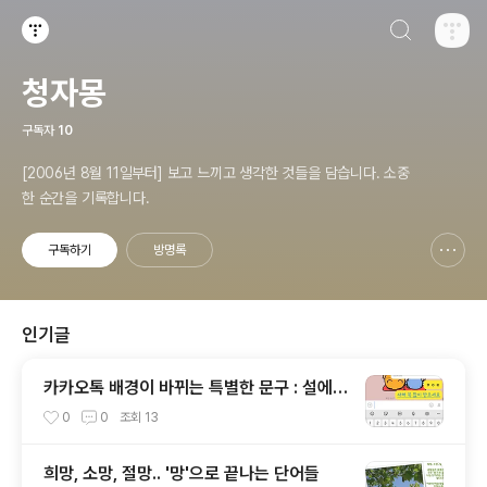
검색하기
티스토리
청자몽
구독자
10
[2006년 8월 11일부터] 보고 느끼고 생각한 것들을 담습니다. 소중
한 순간을 기록합니다.
구독하기
방명록
신고하기 레이어
열기
인기글
카카오톡 배경이 바뀌는 특별한 문구 : 설에는
"새해 복 많이 받으세요"/ 수능 때는 "ㅎㅇ
0
0
조회
13
ㅌ"
희망, 소망, 절망.. '망'으로 끝나는 단어들