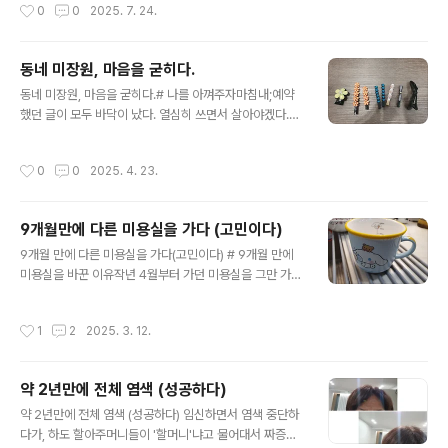
작성시간
0
0
2025. 7. 24.
다. 진짜 못 생겨보였다.
매직을 해라 등등 자꾸 요청을 하시는게 부담이 많이 됐다.
그래서 큰 마음 먹고 옆동네로 갔다.버스타고 가야하지만..
그래도 멀지 않으니 한번 가보기로 했다.새로 간 곳은 손님
동네 미장원, 마음을 굳히다.
이 정말 많았다.예약했던 10시에 평일인데도 엄청 붐볐다.
글 내용
그래서 자리도 3번이나 옮겨야했다. (염색하는 동안 다른
동네 미장원, 마음을 굳히다.# 나를 아껴주자마침내;예약
자리로 가라고...)앞번에 갔던 동네 미장원은 손님이 나밖에
했던 글이 모두 바닥이 났다. 열심히 쓰면서 살아야겠다.#
없는데도 커피를 주지 않았다. (마시고 싶으면 내가 갖다 먹
미장원 바꿨다.고민하다가 집 근처 미장원에 가기로 마음
어야했다.)잡지를 주는 곳은 이사와서 처음이었다.일단 손
을 먹었다.저번에 학교 공개 수업이랑 상담 있을 때 갔던
작성시간
0
0
2025. 4. 23.
님이 많으니, 나한테 ..
(드라이하느라) 갔던 미용실에 가기로 했다. 별로 말을 안
시키셔서.. 좋았다. 시나브로 머리 자를 때가 되어서,염색과
커트를 하러 갔다.그랬더니 정말 시원하게 잘라주셨다.선
9개월만에 다른 미용실을 가다 (고민이다)
생님이 일단 말을 안 시킨다.그리고 뭐해라 뭐해라 권하지
글 내용
않는다.염색하는동안 마시라고 커피도 안 주시지만(먹고
9개월 만에 다른 미용실을 가다(고민이다) # 9개월 만에
싶으면 내가 내려 먹으면 된다.) 그래도 그냥 가깝고, 마음
미용실을 바꾼 이유작년 4월부터 가던 미용실을 그만 가기
이 편해서 계속 다니기로 했다.15년째 한곳에서 미장원을
로 했다.1월에 겨울방학 하기 직전에 뿌염과 커트를 하러
하셨단다.그럼 됐다.계속 시원하게 잘 자르고 다녀야지.아..
가서, 가벼운 화상을 입었다. 염색 후 뜨거운 기계(빨리 염
작성시간
1
2
2025. 3. 12.
그리고 특이한건,커트하고 ..
색되라고)를 머리 위에서 돌릴 때, 너무 가까이 댔던 것. 뜨
거워서 힘들다고 말했는데, 치워주면서 참 대수롭지 않게
이야기를 하셨다. 참을 수 없는 뜨거움이었는데.. 게다가 커
약 2년만에 전체 염색 (성공하다)
트도 참 성의 없이 대충 해주셨다.왼쪽 뒷머리와 오른쪽 뒷
글 내용
머리가 확 차이 날 정도였다. 뒤에 손님이 있다는 건 알았지
약 2년만에 전체 염색 (성공하다) 임신하면서 염색 중단하
만.. 이건 좀.그렇다.드디어 옮길 때가 됐다.이틀 동안 두피
다가, 하도 할아주머니들이 '할머니'냐고 물어대서 짜증나