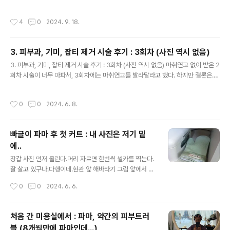
화상으로 고통을 받으며 결심했다.# 일단, 커트만 다른 곳
서 큰 결심하고 다시 염색하기 시작했다.그런데 하필 염색
에서2월에 아이의 영어학원 근처 미장원에서 커트를 했다.
하자마자 '지루성 두피염'에 걸려서 한동안 염색을 중단했
작성시간
4
0
2024. 9. 18.
잘 잘라주셨는..
다. 그러는 중에 코로나가 대유행해서 할머니 소리를 견뎌
야했다. 지겹다. 그러던 중에 하필 미용실에서 코로나에 간
염되는 바람에 미장원 자체를 못 가고 한동안 셀프 커트로
3. 피부과, 기미, 잡티 제거 시술 후기 : 3회차 (사진 역시 없음)
버텼다.코로나가 약간 잠잠해지자, 염색을 하기로 결심했
글 내용
다.그런데 하필 미용실 아가씨가 '시커멓게' 염색을 해주는
3. 피부과, 기미, 잡티 제거 시술 후기 : 3회차 (사진 역시 없음) 마취연고 없이 받은 2
바람에, 한동안 까만 머리로 살아야했다.검은색 머리로 다
회차 시술이 너무 아파서, 3회차에는 마취연고를 발라달라고 했다. 하지만 결론은...
니면, 할아주머니들이 할머니냐고 더 물어본다. 진짜 지겹
그래도/ 아주/ 많이/ 아팠다.마취연고 발라도 아픈거를,안 바르고 한다고?! 너무하다.
다. 검은색 머리도 그렇고, 파마 머리도 그렇고. 아무튼 참
아니면 마취연고 발랐다고 아주 마음 푹 놓고 더 지져버린지도 모르겠다. 2회차에는
작성시간
0
0
2024. 6. 8.
지겹게 물어본다. 한이 맺힐 지경이..
자국도 안 남더니, 3회차는 끝나고 도트 밴드 여러개 발라야할 정도로 곳곳에 피가
났다.레이저 시술은 '익숙해지고 싶지 않은 통증'과 함께 한다. 종류별로 너무 너무 아
프다. 부정적인 의견도 많던데...남은 2번만 더 받고, 안 받아야지 싶다.너무 ×1000
빠글이 파마 후 첫 커트 : 내 사진은 저기 밑
000아프다. 정말.실은 남은 2번을 취소할까 하다가 참았다.처음에 의사선생님이 회
에..
차를 거듭하면 덜 아파하..
글 내용
장갑 사진 먼저 올린다.머리 자르면 한번씩 셀카를 찍는다.
잘 살고 있구나.다행이네.현관 앞 해바라기 그림 앞에서 찍
는다.
작성시간
0
0
2024. 6. 6.
처음 간 미용실에서 : 파마, 약간의 피부트러
블 (8개월만에 파마인데...)