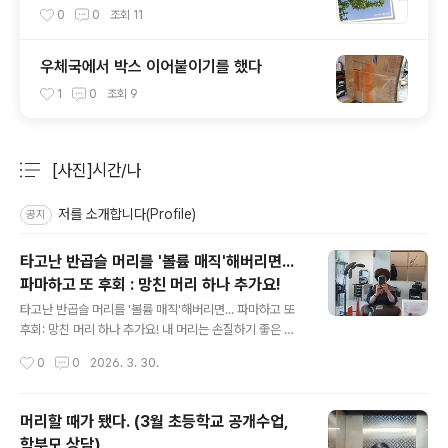
0
0
조회
11
우체국에서 박스 이어붙이기를 했다
1
0
조회
9
[사진]시간/나
분류 전체보기
주요 글 목록
저를 소개합니다(Profile)
공지
타고난 반곱슬 머리를 '볼륨 매직'해버리면...
파마하고 또 후회 : 망친 머리 하나 추가요!
글 내용
타고난 반곱슬 머리를 '볼륨 매직'해버리면... 파마하고 또
후회: 망친 머리 하나 추가요! 내 머리는 손질하기 좋은 반
곱슬 머리다.좋은 미용사님을 만나면"손질하기 좋은 머리
작성시간
0
0
2026. 3. 30.
예요. 그냥 새치 염색하고, 커트만 잘하시면 될꺼 같아
요."라고 한다.그 말이 맞다.그.러.나많은 경우는 볼륨 매직
등의 파마를 권한다.그게 돈이 되니까...이번에 옮긴 미용사
머리할 때가 됐다. (3월 초등학교 공개수업,
님도 볼륨 매직을 권했다."숱이 많아서 볼륨이 난리인데, 그
학부모 상담)