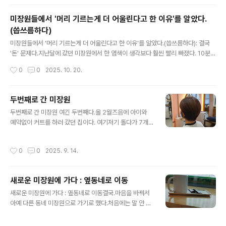
싶더라도. 아닌 건 아닌 거다. 내 머리는 절대 단발을 하면
다. 만약, 내가 "..
안 된다.염색하다가 약이 부족하다고 잠깐 미용사님이 자
미장원들에서 '머리 기르는게 더 어울린다고 한 이유'를 알았다.
리를 비우셨는데.. 거울을 보니 풉. 웃음이 났다. 풉.. 진짜
(씁쓰름하다)
웃기다.지금이야 바로 지금.찰칵. 머리가 맘에 들지 않는다.
글 내용
하지만..이제 고만 돌아다니고 여기만 다니기로 마음을 굳
미장원들에서 '머리 기르는게 더 어울린다고 한 이유'를 알았다.(씁쓰름하다): 결국
혔다. 머리 어디 가서 하든 다 거기서 거기다. 인간이 같은
'돈' 문제다.지난달에 갔던 미장원에서 한 염색이 생각보다 훨씬 빨리 빠졌다. 10분만
인간인데, 그게 어디 가나.2년 전 이사 와서 초기에 다녔던
에 염색 헹궈줬으니.. 어쩌면 당연하지. 그래서 또 옮기기로 결심했다.2년전 처음 이
작성시간
0
0
2025. 10. 20.
곳..
동네로 이사왔을 때 갔던 미용실로 갔다. 어차피 주인분은 그대로고, 직원들은 바뀐
거 같으니까 괜찮았다.미장원 거울 앞에 앉으니 지저분한 머리가 부하게 보였다. 이
번 미용사님도 머리 기르는게 낫다고 했다. 가는 곳마다 머리 기르라고 하네.머리색
두번째로 간 미장원
이 지저분하다고 해서 전체염색으로 바꿀까 말까? 하다가, 앞번 미장원에서 조금 있
글 내용
두번째로 간 미장원 여긴 두번째다.올 2월즈음에 아이와
다가 전체염색하라고 했다며 뿌염으로 그냥 해달라고 했다. (그런데 '전체염색'으로
예약없이 커트를 하러 갔던 집이다. 여기저기 돌다가 7개
들어갔다.) 앞번 미용실에서 전체염색약을 머리에 바르..
월만에 오게 됐다. 전체 염색하러 갔는데, 전에 염색한게 잘
못됐었던건지 염색약을 묻히니 거품이 심하게 올라온다고
작성시간
0
0
2025. 9. 14.
했다. 급하게 다 헹궈내고, 뿌리염색약을 다시 발라줬다.심
하게 뭘하라고 권하지 않아서 좋았다.이변이 없으면 계속
여기로 오게 될듯 하다. 나도 미용실 유목민 생활을 멈추고
새로운 미장원에 가다 : 옆동네로 이동
싶다.속상하거나 기분 나쁠 일 없이 염색도 잘하고 머리도
글 내용
잘 자른 것 같다. 지금보다 머리를 조금 더 길러보는게 어떻
새로운 미장원에 가다 : 옆동네로 이동결국.마음을 바꿔서
겠냐는 조언도 들었다. 이제 슬슬 추워질테니 기르기 좋을
아예 다른 동네 미장원으로 가기로 했다.처음에는 말 안 시
것 같다.염색약 바르는 동안 내 얼굴을 보니 웃음이 났다. 1:
켜 좋았던 미용사님이 결국 전체 염색을 해라(전체 염색한
1 가르마 하고 살아야하는 시대에 태어나지 않아서 다행이
지 한달밖에 안 됐는데)/ 머리숱 많으니 숨죽일리면 볼륨