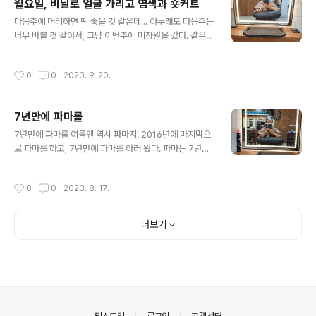
월요일, 비닐로 얼굴 가리고 염색과 숏커트
다. 마음에 안 들면 어정쩡한 표정을 짓나보다. 비슷해보여
글 내용
다음주에 머리하면 딱 좋을 것 같은데... 아무래도 다음주는
도 조금씩 차이가 있다. 제일 큰건 기분 차이. 괜찮은거 같
너무 바쁠 것 같아서, 그냥 이번주에 미장원을 갔다. 같은
아서, 일단 계속 다닐 생각이다. 그나저나.. 신기한게, 내 얼
곳인데, 디자이너를 지정하지 않고 시간만 예약하고 갔다.
굴에서 엄마 얼굴이 보인다. 사진 찍다가 엄마?!네 했다. 하
같은 장소라도 사람이 바뀌면 뭔가 다르다. 다음번에도 디
하. 하긴 어쩔 땐 딸 아이 얼굴에서 내 모습도 보인다. 쌍커
작성시간
0
0
2023. 9. 20.
자이너 지정하지 말고 가봐야겠다. 이번에 잘라주신 분은
플이 없어서 그래. 너가 더 이쁜데.
말을 안 시키셔서 그것도 좋았다. 말을 걸어주셔도 좋지만,
안 걸어주는 사람도 좋다. 내 머리 상황상 더 짧게는 안 된
7년만에 파마를
다고 하셨다. 이미 한계를 잘 알고 있다. 저번에 거의 안 잘
글 내용
라서 덥수룩하니 답답했었는데, 시원하니 좋다. 역시 나는
7년만에 파마를 여름엔 역시 파마지! 2016년에 마지막으
숏커트를 해야하는구나.
로 파마를 하고, 7년만에 파마를 하러 왔다. 파마는 7년만
이라 당연하다. 반곱쓸머리라 파마할 필요를 못 느끼긴 한
다. 파마와 염색을 모두 한다고 했다. 머리가 맘에 안 들어
작성시간
0
0
2023. 8. 17.
서 슬퍼보였음. 이마 넓어서 망해보임. 역시 원래대로 그냥
모아서 넘기는게 낫다. 관련글 : 파마한 모습들... https://s
ound4u.tistory.com/3410 근황을 전하다근황을 전하
더보기
다 1년에 한번, 이벤트성으로 하는 뽀글이 파마를 했다. 그
런데 이렇게 아무렇지도(?) 않게 돼버렸다. 파마가 안 먹는
뻑신 머리든가, 아니면 버티지 못하는 망한 파마든가 둘 중
에 하sound4u.tistory.com https://sound4u.tistor
y.com/3071 내가 나에..
의안내