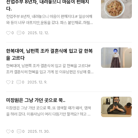
전업주부 8년차, 내려놓으니 마음이 편해지
렇게 하는지도 모르겠다. 아이가 좀더 크면 할머니라고 안
다.
하려나? 하긴 요새 워낙 할머니들이 젊게 하고 다니셔서 그
글 내용
럴지도 모르겠다.하도 여러번 들으니 그러려니 한다.제 눈
전업주부 8년차, 내려놓으니 마음이 편해지다.# 일상어깨
에 보이는대로 말할텐데.. 쫓아다니면서 아니라고 하기도
와 등이 너무 아프지만,운동을 갔다. 파스 붙인채로..하필
뭣하다. 풉... 이 애는 제 딸이예요. 하고 웃을 수 있는 여유
운동복이 반팔이라(히터 나오면 더워서 힘들다) 단순포진
작성시간
0
0
2025. 12. 12.
가 생겼다.유치원 알아본다는 아직 1살도 안 된 아기 강아
물집 잡힌 것도 그대로 다 보였다. 다행이 이제 딱지가 잡혀
지였다. 밖에 ..
가고 있었다. 운동하다가 또 혼나고, 고문 당한거처럼 아프
고 그러다가 도서관에 들렀다. 반납도 하고, 책도 빌렸다.잠
한복대여, 남편쪽 조카 결혼식에 입고 갈 한복
깐 고민하다가 주저주저 몇개를 빌렸다. 자기 취향이 확고
을 고르다
해져서, 내가 빌린걸 안 좋아할 수도 있지만 내가 해줄 수
글 내용
있는게 책 빌려오는거라서.. 그냥 빌렸다.터덜터덜 집에 오
한복대여, 남편쪽 조카 결혼식에 입고 갈 한복을 고르다#
는 길에 몸이 너무 아프다 했다.집에 와서 넋놓고 앉았다가,
조카 결혼식에 한복을 입고 가게 된 이유남편은 5남매 중
일어나서 어제 본 참치볶음밥을 후딱 해먹었다. 냉장고에
에 막내 아들이다.지금은 4남매가 되었지만.. 아무튼 막내
작성시간
2
0
2025. 12. 9.
있는 반찬들은 주말에 한거라 다 버려야 되서 그 편이 나았
다. 그래서 자동으로 나는 '막내 며느리'가 됐다.며칠 후에
다. 나만을 위해 요리..
큰형님네 작은 딸이 결혼을 한다. 큰 딸보다 먼저 하는 결혼
인데, (나이가 꽉 찬) 조카들 중에 제일 먼저하는 결혼이기
미장원은 그냥 가던 곳으로 쭉..
도 하다.엊그저께 작은 형수님이 전화를 하셨다.큰 형수님
글 내용
미장원은 그냥 가던 곳으로 쭉..또 염색할 때가 돼서, 염색
(큰 시누이)이 한복을 입어줬으면 하는데, 나도 입을꺼냐
을 하러 갔다. 미용사님이 머리 다듬기만 할까요? 하고 물
고. 나 입으면 입으시고, 내가 안 입는다고 하면 안 입으시
어보다가 한숨을 푹 쉬셨다. 바야바 머리다. 답이 안 나오
겠다는거다.언급한대로,나는 막내 며느리다. 제일 막내.게
죠?"그냥 잘라주세요."하여, 원하는 대로 커트 머리를 했다.
다가 (큰 조카 결혼식에 작은엄마가 한복을 입는건 좀 아니
작성시간
0
0
2025. 11. 30.
그렇다. 내 머리는 커트가 답이다. 아무리 염색료를 더 받고
다/ 과하다 싶지만) "아.니.오"라고 말할 강단과 소신이 없