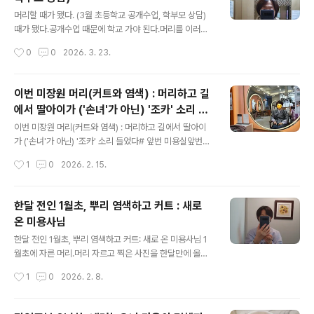
걸 누르기 위해 '볼륨 매직'을 한다는게.. 좀. 뭔가 이름이 모
글 내용
순 아닐까요? 뭐 다른 이름 없을까요?"라고 웃으면서 말했
머리할 때가 됐다. (3월 초등학교 공개수업, 학부모 상담)
다.그래도 머리가 차분해질꺼라면서 권했다.비용이.. 흠.비
때가 됐다.공개수업 때문에 학교 가야 된다.머리를 이러고
용 때문에 권하는거 같기도 한데, 속는셈 치고 이번에는 해
갈 수는 없지. 머리 자르고 염색도 했다.메뚜기는 아니지만,
작성시간
0
0
2026. 3. 23.
보기로 했다. 여태 다른데서는 안하고 버티다가 결국 미움
이번에도 다른 미장원을 갔다.그런데 이번 염색약이 나하
을 받아서, ..
고 안 맞는 모양이다. 엄청 따갑고 쓰렸다. 아프다고 하니까
몸 상태에 따라 다를 수 있다고 했다.조금 더 좋은걸로 한다
이번 미장원 머리(커트와 염색) : 머리하고 길
고 만원인가 더 비싼 것으로 했는데, 돈이 문제가 아닌 모양
에서 딸아이가 ('손녀'가 아닌) '조카' 소리 들
이다. 다음번에는 원래 했던걸로 해봐야겠다.머리숱이랑
글 내용
었다
상태 때문에 다른 형태의 머리는 할 수가 없다.어쨌든..슬슬
이번 미장원 머리(커트와 염색) : 머리하고 길에서 딸아이
마음의 준비를 하자.
가 ('손녀'가 아닌) '조카' 소리 들었다# 앞번 미용실앞번에
갔던 미용실은 미용사 언니가 좋았지만, 커트를 잘 못해줘
작성시간
1
0
2026. 2. 15.
서 왼쪽 머리가 더 길게 잘라줬다. 아침마다 거울 보면서 가
위 들고 자르고 싶은걸 한달 넘게 참았다. 그리고 제일 그랬
던건 염색하고 머리 잘라줬는데, 머리 자르고 털어주지 않
한달 전인 1월초, 뿌리 염색하고 커트 : 새로
아서 잘린 머리카락이 머리에 그대로 붙은채로 집에 왔다.
온 미용사님
목도리와 잠바 뒤쪽이 머리카락 범벅이었다. 세면대에서
글 내용
머리를 털며, 세면대 가득 우수수 떨어지는 머리카락을 보
한달 전인 1월초, 뿌리 염색하고 커트: 새로 온 미용사님 1
며 경악을 금치 못했었다.결국 또 다른 곳을 가기로 마음 먹
월초에 자른 머리.머리 자르고 찍은 사진을 한달만에 올린
었다.(왜 이렇게 미장원은 사연이 많아질까?)# 그래서 다
다. (올릴까 말까 고민하다가..)이번에 새로 온 미용사님이
작성시간
1
0
2026. 2. 8.
른 곳으로전에 한번 왔었던 다른 곳에 왔다.미용사님이 서
머리를 동그랗게 잘라줬다.이렇게 자르고 염색하면 그래도
비스로 다른 방식의 염색..
괜찮아보일 줄 알았는데... '할머니' 소리 듣는건 여전하다.
어쩌면 머리 때문이 아니라 '스타일이 촌스럽다'는 말을 그