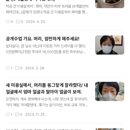
글 내용
처음 간 미용실에서 : 파마, 약간의 피부 트러블 (8개월만에
파마인데...)문제가 있었다.처음 간 미용실에서 파마를 했
다.원래 뿌염과 커트만 할려고 했는데, 미용사님이 파마를
작성시간
0
0
2024. 4. 25.
권해서 했다. (기분이 좀.. )(내가 좋아서한게 아니라) 하지
말껄.. 하고 살짝 후회를 조금 했다.아.. 그리고 그동안202
1년 7월 28일에 1인 미용실 가서 머리 자르는 바람에 코로
공개수업 가요. 머리, 얌전하게 해주세요!
나 걸린 이후, 1인 미용실 안 갔었는데용기내서 1인 미용실
글 내용
살다살다.. 뭔 날도 아닌데 미장원 가서 드라이를 다 했다.
을 간거다. 마스크도 안 쓰고 갔다. 다행이 미용사님이 문을
2만원짜리(2천원 깍아서 18,000원)를 모든 학부모님들
활짝 열어놓고 계셨다.시간도 오래 걸렸다.거의 1시간 넘게
이 긴장하는 날! 공개수업과 학부모 총회가 있는 날. 결혼식
염색을 했다. 머리가 쎄다고 해서 그렇게 했다. 염색 잘 되
가는거면 웨이브 넣어준다던데.. 얌전하게 해주세요. 해서
라고 비닐도 머리에 썼는데 더웠다. 염색한 다음 파마를 했
작성시간
1
0
2024. 3. 28.
이렇게 된거.
다.파마하고 나오는데.. 기분이 역시 안 좋았다.돈도..
새 미용실에서, 머리를 동그랗게 잘라줬다/ 내
얼굴에서 엄마 얼굴과 딸아이 얼굴이 보여.
글 내용
당연하지. 계속 염색해야 되는데, 나랑 맞는데 잘 찾아야지.
거의 매달 가야할텐데.. 쫓기는 삶이지만, 부모 교육 가야해
서 미장원에 갔다. 찜해둔 곳인데 나쁘지 않아서 다행이다.
작성시간
1
0
2023. 11. 25.
뭘 하라고 심하게 권하지 않았다. 머리를 참 동그랗게 잘라
주셨다. 그러고보니 나도 마음에 들었던 모양이다. 셀카 사
진에서 웃고 있다. 전에 언제 찍은 사진은 왠지 속상해 보였