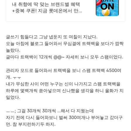
천원 혜택!
내 취향에 딱 맞는 브랜드별 혜택
+중복 쿠폰! 지금 롯데온에서 만나
보세요!
글쓰기 힘들다고 그냥 냅둔지 또 며칠이 지났다.
오늘 아침에 블로그 들어와서 무심결에 트랙백을 보다가 깜짝
놀랐다.
글마다 트랙백이 12개씩 @@~ 자세히 보니 모두 스팸이었다.
관리자 모드로 들어와서 트랙백을 보니 스팸 트랙백 4500여
개. ㅜㅜ
내가 무심한 사이 어떤 누구는 신이 나가지고 스팸 트랙백을
하루에 몇백개씩 쏟아넣으며 신나했을 생각을 하니 울화가 치
밀었다.
ㅡㅡ; 그걸 30개씩 30개씩 ...해서 다 지웠는데
자기 전에 다시 들어와보니 벌써 300여개나 부어놓고 갔더구
먼. 참 부지런하기두 하지.