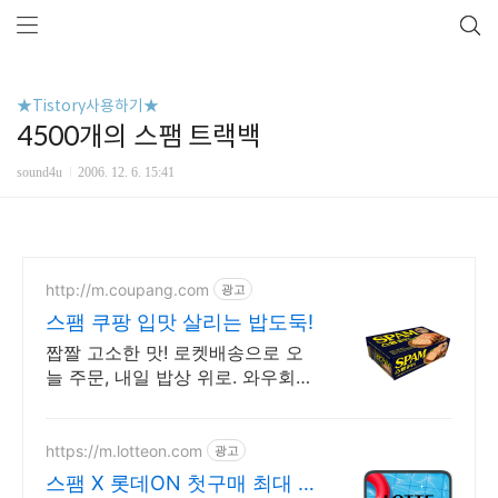
★Tistory사용하기★
4500개의 스팸 트랙백
sound4u
2006. 12. 6. 15:41
http://m.coupang.com
광고
스팸 쿠팡 입맛 살리는 밥도둑!
짭짤 고소한 맛! 로켓배송으로 오
늘 주문, 내일 밥상 위로. 와우회원
무료배송, 30일 안심 반품. 든든한
캔햄은 쿠팡에서!
https://m.lotteon.com
광고
스팸 X 롯데ON 첫구매 최대 5