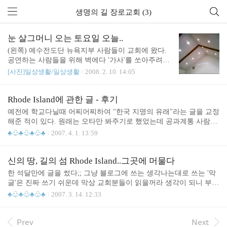
생명의 길 장로교회 (3)
눈 살그머니 오는 토요일 오늘..
(왼쪽) 예수전도단 뉴욕지부 사람들이 교회에 왔다.
공연하는 사람들을 위해 벽에다 '가사'를 쏘아주려고
준비하는게 보였다. 핸드폰으로 그것도 멀리서 찍어
[사진]일상생활/일상생활
2008. 2. 10. 14:05
서 글자가 잘 나오진 않았지만.. 보기 좋았다. 흥겹고
감사한 자리였다. (오른쪽) 원래 구름이 많을꺼라고
했는데, 집에서 교회갈때 눈이 살살 내리기 시작했
Rhode Island에 관한 글 - 후기
다. 이러다 말겠지 했는데 8시 넘을때까지 그런 식으
예전에 학교다닐때 어찌어찌하여 "한국 지명의 유래"라는 글을 교정
로 살살 꽤 많이 내렸다. 다행이 따뜻해서 내리는 중
해준 적이 있다. 원래는 오타만 봐주기로 했었는데 공과계통 사람이
간 중간에 녹았다. 교회 끝나고 마트에 들렀는데 쏟
쓴 글인지 내용은 참 좋은데 앞뒤 문맥이 이상한게 한두개가 아니었
♣♧♣♧♣♧♣
2007. 4. 1. 13:59
아지는 가로등 밑에서 보니 눈이 참 근사하게 내린다
다. 그래서 오타만 고쳐주기로 했던게 어쩌다보니 아예 문맥을 바꿔
싶었다. 눈도 오는데 그냥 집에 가지 말자! 그래서 집
버리고 심지어는 조금 바꾸어 쓰는 식이 되어버렸다. 예상했던 시간
에 오는 길에 Borders에 들렀다. 따뜻한 헤이즐럿 라
보다 훨씬 더 많은 시간이 걸렸지만, 그래도 덕분에 한국에 유명한
신의 땅, 길의 섬 Rhode Island..그곳에 머물다
떼와 코코아를 주문했다. 창가에 앉아서 눈오는거 구
(근데 주로 서울) 지명의 유래에 대해 알게 되는 계기가 되었다. 그
한 석달만에 글을 썼다;; 그냥 블로그에 쓰는 생각나는대로 쓰는 '막
경하면서 마셨는데 따뜻하니 참 좋았다...
이후에 어떤 지명을 보게 되면 여긴 왜 이런 이름이 붙었을까? 하는
글'은 진짜 쓰기 쉬운데 막상 교회분들이 읽을꺼라 생각이 되니 부담
궁금증을 가지게 되었다. (김춘수 시인의 "꽃"이라는 시처럼 이름은
이 되었다. 처음엔 별생각없이 쓰기 시작했던게 그렇게 그렇게 부담
♣♧♣♧♣♧♣
2007. 3. 14. 12:33
그리고 이름이 지닌 의미는 중요한 것 같다.) 내 이름 그냥 붙여진게
이 되어갔다. 글쓰면서 감사하고 다시 읽어보면서 생각하게 되고. 글
아닌거처럼. 그 지방 이름도 실은 다 유래가 있는..
쓰는 행위가 기도의 다른 모습이 될 수 있으니.. 밑에 글은 써야겠다
고 생각한지 무려 세달만에 쓰게 됐다. 갈수록 쓰는게 더 어려워지는
Prev
Next