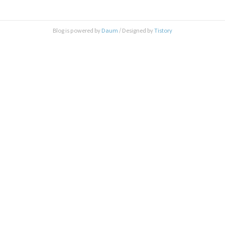
데.. 그래도 잘 써봐야지. 번호 121 날짜 2007년 03월 12일 07시 20분
이름 이현주 조회수 X 제목 신의 땅, 길의 섬 Rhode Island..그곳에 머
물다 “로드아일랜드? 로드아일랜드는 대체 어디있는 곳일까?” 1여
Blog is powered by
Daum
/ Designed by
Tistory
년전 새로 transfer할 회사를 찾던 중 이곳 로드아일랜드에 있는 회사
에서 연..