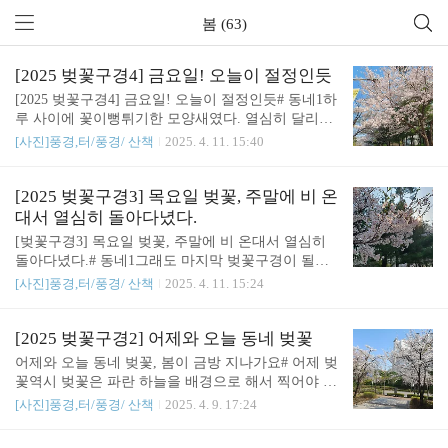
봄 (63)
[2025 벚꽃구경4] 금요일! 오늘이 절정인듯
[2025 벚꽃구경4] 금요일! 오늘이 절정인듯# 동네1하
루 사이에 꽃이뻥튀기한 모양새였다. 열심히 달리며
찍었다. # 동네2 하늘빛이 달라지니 느낌이 달랐다. h
[사진]풍경,터/풍경/ 산책
2025. 4. 11. 15:40
ttps://youtube.com/shorts/ZP5_yr-rOVI?feature=sharehtt
ps://youtube.com/shorts/4UGiflwXskM?feature=share#
동네3 # 동네5예쁜 풍경이 되기에 최고의 조건이었
[2025 벚꽃구경3] 목요일 벚꽃, 주말에 비 온
다.# 동네6와! 너무 멋있었다. # 동네7관련글 :https://s
대서 열심히 돌아다녔다.
ound4u.tistory.com/6770 [2025 벚꽃구경1] 동네와 고
[벚꽃구경3] 목요일 벚꽃, 주말에 비 온대서 열심히
덕천 산책벚꽃 풍경 : 동네와 고덕천 산책# 동네의 벚
돌아다녔다.# 동네1그래도 마지막 벚꽃구경이 될지
꽃과 라일락무작정 걸어보기로 했다. # 고덕천, 벚꽃
도 모르니 열심히 돌아다니기로 했다. 목요일은 무척
[사진]풍경,터/풍경/ 산책
2025. 4. 11. 15:24
과 풍경 https://youtu.be/XREI20QRTok..
바쁜 날이었다.# 동네2 # 동네3 # 동네4 # 동네
5 목요일이었다.
[2025 벚꽃구경2] 어제와 오늘 동네 벚꽃
어제와 오늘 동네 벚꽃, 봄이 금방 지나가요# 어제 벚
꽃역시 벚꽃은 파란 하늘을 배경으로 해서 찍어야 예
쁘다. # 오늘, 동네1 # 오늘, 동네2 # 오늘, 동네310분
[사진]풍경,터/풍경/ 산책
2025. 4. 9. 17:24
쯤 줄 서서 기다렸다.한 두어달에 한번은 괜찮을듯..
맛있어 보인다.한달 후에 다시 와야겠다.흠.. 아무래