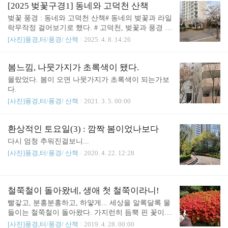
도 사람이 너무 많다.# 오늘, 동네4하늘색이 회색에
[2025 벚꽃구경1] 동네와 고덕천 산책
가까워서 꽃이 그렇게 도드라 보이지는 않았다.# 오
벚꽃 풍경 : 동네와 고덕천 산책# 동네의 벚꽃과 라일
늘, 동네5# 어제와 오늘, 다른 꽃들이건 약간 옅은색
락무작정 걸어보기로 했다. # 고덕천, 벚꽃과 풍경 htt
이다. 밑에 진한색 자목련도 있다.제비꽃은 처음 봤
ps://youtu.be/XREI20QRTok 벚꽃이 예쁘다보니 개나
[사진]풍경,터/풍경/ 산책
2025. 4. 8. 14:26
다.
리를 그냥 지나칠뻔 했다.https://sound4u.tistory.com/5
091 고덕천 주변 산책고덕천 주변 산책sound4u.tistor
y.comhttps://sound4u.tistory.com/6259 벚꽃과 산수유,
봄느낌, 나뭇가지가 초록색이 됐다.
매화 : 봄이 온다.벚꽃과 산수유, 매화 : 봄이 온다. 날
몰랐었다. 봄이 오면 나뭇가지가 초록색이 되는가보
이 따뜻해지니 꽃이 피려고 하나보다. # 벚꽃 # 산수
다.
유 # 매화sound4u.tistory.comhttps://sound4u.tistory.co
[사진]풍경,터/풍경/ 산책
2021. 3. 5. 00:00
m/5091 벚꽃 가까이 보기벚꽃을 가까이 찍어보다. 주
말에 찍었던 사진 그래도 와주..
환상적인 토요일(3) : 깜짝 봄이었나보다
다시 엄청 추워진걸보니...
[사진]풍경,터/풍경/ 산책
2020. 4. 22. 12:28
철쭉철이 돌아왔네, 생애 첫 철쭉이라니!
빨갛고, 분홍분홍하고, 하얗게... 세상을 알록달록 물
들이는 철쭉철이 돌아왔다. 가지런히 듬뿍 핀 꽃이
참 탐스럽기도 하다. 17개월 꼬마 눈에도 신기한 모
[사진]풍경,터/풍경/ 산책
2019. 4. 28. 00:00