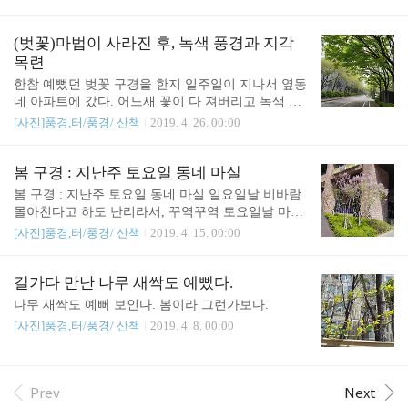
양이다. 얘는 태어나서 철쭉을 처음봤다.
(벚꽃)마법이 사라진 후, 녹색 풍경과 지각
목련
한참 예뻤던 벚꽃 구경을 한지 일주일이 지나서 옆동
네 아파트에 갔다. 어느새 꽃이 다 져버리고 녹색 푸
른 세상이 됐다. 환하게 예뻤었는데... 꽃이 지고나니
[사진]풍경,터/풍경/ 산책
2019. 4. 26. 00:00
마법이 사라진 것 같았다. 뭔가 아쉽다. 하면서 지나
갔다. 원래 목련이 먼저 피고 벚꽃이 그 다음에 피었
는데, 올해는 벚꽃이 먼저 피고 진 다음 목련이 피었
봄 구경 : 지난주 토요일 동네 마실
다. 지각인건가.
봄 구경 : 지난주 토요일 동네 마실 일요일날 비바람
몰아친다고 하도 난리라서, 꾸역꾸역 토요일날 마실
을 나갔다. 가봐야 유모차 끌고 얼마나 가겠냐마는...
[사진]풍경,터/풍경/ 산책
2019. 4. 15. 00:00
하늘도 좋고, 바람도 좋고, 날씨 진짜 좋고. 한가지 흠
이라면... 미세먼지 나쁨. 것도 오후엔 걷힌 모양이던
데. 우린 오전만 돌고 집에 들어왔다. 병원 가야 되
길가다 만난 나무 새싹도 예뻤다.
서... 심지어는 길가에 민들레도 예쁜 날이었다. 화창
나무 새싹도 예뻐 보인다. 봄이라 그런가보다.
한 토요일.
[사진]풍경,터/풍경/ 산책
2019. 4. 8. 00:00
Prev
Next