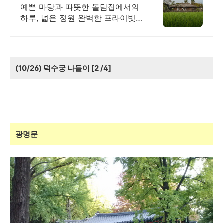
대가족형 감성돌집 8인까지
예쁜 마당과 따뜻한 돌담집에서의
하루, 넓은 정원 완벽한 프라이빗,
돌담 자쿠지 넓고 탁트인 평상 뷰,
감성주점 스타일 별도 전용 다이닝
공간, 침실3, 욕실2,
(10/26) 덕수궁 나들이 [2 /4]
광명문