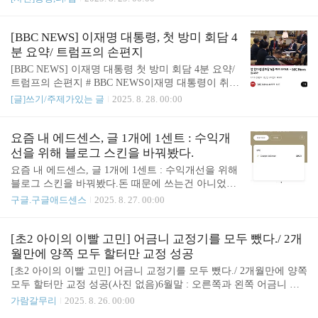
를 구워서 소스 데워 뿌려주거나, 계란을 크게 부쳐
미루고 미뤘던 벽 곰팡이 닦아내는 일을 드디어 했
서 소스를 그 안에 부어주는 등.. 변형을 할 수 있다.#
다. 락스로 닦아낼까하다가 '구연산'을 물에 타서 닦
결과물들양파를 잘게 다져서 소금과 올리브 오일 넣
아내기로 결심했다.창문 열기만 해서 그런듯 하다.재
[BBC NEWS] 이재명 대통령, 첫 방미 회담 4
고 볶다가, 토마토 잘게 다져 넣은 다음 역시 소..
활용 분리하는 박스를 너무 벽에 딱 붙여놓은게 잘못
분 요약/ 트럼프의 손편지
이었다.청소를 해보자.# 청소 후락스로 청소하면 한
[BBC NEWS] 이재명 대통령 첫 방미 회담 4분 요약/
방에 되는 것 같은데... 아무래도 냄새 때문에, 구연산
트럼프의 손편지 # BBC NEWS이재명 대통령이 취임
을 사용했다. 구연산 물은 천으로 여러번 닦아야 해
하여 처음 미국을 방문했다. 트럼프와 어떻게 이야기
[글]쓰기/주제가있는 글
2025. 8. 28. 00:00
서 팔이 조금 아프다. 그래도 청소 전 상태보다 나으
할지 궁금했는데... 역시 굉장히 잘 대응하신거 같다.
니 만족한다.겨울마다 환기 잘하고, 더러워지는지 확
트럼프가 아무래도 사업가 출신이다보니, 사람 대하
인하자. 건조기 사용할 때는 아무리 겨울이라도 다용
는게.. 남다른건 사실이다. 어찌보면 좀 무례해보이
요즘 내 에드센스, 글 1개에 1센트 : 수익개
도실 창문을 조금 열어놔야 된다.
고, 어찌보면 어딘가에 있을법한 회장님 스타일이다.
선을 위해 블로그 스킨을 바꿔봤다.
틈을 보이면 마구 밟는 타입. 하지만 영특한 상대를
요즘 내 에드센스, 글 1개에 1센트 : 수익개선을 위해
만나면 예를 갖추는 사람인듯 하다. 사람 보는 눈이
블로그 스킨을 바꿔봤다.돈 때문에 쓰는건 아니었지
있으니, 금방 알아봤을 것 같다.아찔한 순간도 있었
만, 돈이란건 이왕이면 많이 받으면 좋은거 아닌가?
구글.구글애드센스
2025. 8. 27. 00:00
을텐데.. 굉장히 잘 대처하신거 같다. 웃는게 웃는게
자꾸 글을 안 쓰게 되길래 애드센스라도 붙여놓으면
아니었을 것 같다.https://youtu.be/SfvxIumHhEo?si=nr
억지로 쓰게 될까 싶었는데.. 시간이 지나니 주객이
QCWpo_pddZl-XH # 기타 영상과 게시물 캡쳐 ..
전도됐다. 이제는 매일 글쓰기 문제가 아니라, 돈 때
[초2 아이의 이빨 고민] 어금니 교정기를 모두 뺐다./ 2개
문에 억지로 쓰고 있다.그런데.. 뭔가.심하게 망했다.
월만에 양쪽 모두 할터만 교정 성공
이제 하루에 1센트다. 1센트밖에 안 된다.문득 6월에
[초2 아이의 이빨 고민] 어금니 교정기를 모두 뺐다./ 2개월만에 양쪽
글 한개에 12센트다. 라고 투덜거렸던게 민망해진다.
모두 할터만 교정 성공(사진 없음)6월말 : 오른쪽과 왼쪽 어금니 교
앞으로 10일동안 열심히 써야 12센트가 될걸 생각해
정 시작(할터만 교정)/ 교정기 착용7월말 : 오른쪽 어금니 교정기 뺐
가람갈무리
2025. 8. 26. 00:00
보면... 배부른 소리했네 싶다.'손목닥터9988' 열심히
음 (오른쪽 교정 성공). 영구치 어금니가 제 방향대로 잘 나고 있다고