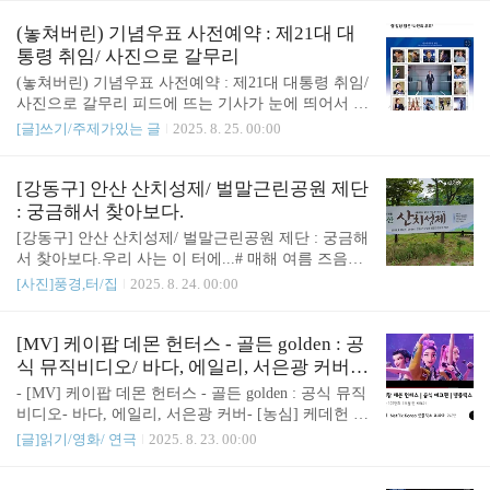
걸으면 하루에 200원이다.글쓰느니 걷는 편이 훨씬
함.8월 19일 : 나머지 왼쪽 어금니 교정기도 뺐다. (왼쪽 교정도 성
더 낫겠다 싶지만. 걷는 것과 글은 또다른 이야기이
공) 왼쪽 어금니도 자리 잡음.2개월만에 양쪽 어금니 교정 성공했다.
(놓쳐버린) 기념우표 사전예약 : 제21대 대
니, 같은 선상에 두지 ..
다행이다.관련글 :https://sound4u.tistory.com/6808 [초2 딸아이의 이빨
통령 취임/ 사진으로 갈무리
고민] 유치 : 부정교합/ 락킹과 할터만 교정 고민/ 영구치 충치 치료
(놓쳐버린) 기념우표 사전예약 : 제21대 대통령 취임/
(레진)[초2 딸아이의 이빨 고민]- 유치 : 부정교합- 락킹과 할터만 교
사진으로 갈무리 피드에 뜨는 기사가 눈에 띄어서 클
정 고민- 영구치 충치 치료 (레진)# 유아기/ ..
릭했다.대통령 취임 기념 우표를 발행할 예정이라,
[글]쓰기/주제가있는 글
2025. 8. 25. 00:00
온라인에서 사전 구매 가능하다는 내용이었다.8월 1
8일 월요일에 접속했지만, 이미 사전예약은 마감된
상태였다.그래도 그냥 기사에 올라온 사진을 갈무리
[강동구] 안산 산치성제/ 벌말근린공원 제단
한게 어딘가 싶다. https://youtu.be/u6frOEUv2oo?si=sL
: 궁금해서 찾아보다.
46cIBzRD1_DXgy관련 뉴스도 있어 갈무리한다.그러
[강동구] 안산 산치성제/ 벌말근린공원 제단 : 궁금해
고보니 우표 1개에 430원인가보다.관련글 : https://sou
서 찾아보다.우리 사는 이 터에...# 매해 여름 즈음에
nd4u.tistory.com/2040 2011 크리스마스 우표 - 좋은 것
플랭카드그러고보니 동네 공원에 왠 제단 같은게 있
[사진]풍경,터/집
2025. 8. 24. 00:00
보면서 착한 마음 돌이키기를..올해 크리스마스 우표
어서 늘 궁금했는데... 이번에는 월요일에 산치성제
는 알록달록한 종이다. 예쁘네 ^^. 관련글: 2010/11/27
를 올리나보다. 그런데 이게 뭘까? 궁금해서 찾아봤
- [[사..
다. 강동신문 기사 강동구의회, 갈산(안산) 산치성제
[MV] 케이팝 데몬 헌터스 - 골든 golden : 공
참석해 ‘구민 안녕 기원’강동구의회 조동탁 의장(천
식 뮤직비디오/ 바다, 에일리, 서은광 커버/
호2동)이 지난 6일 강일동 벌말근린공원에서 열린 갈
[농심] 케데헌 과자 기사
- [MV] 케이팝 데몬 헌터스 - 골든 golden : 공식 뮤직
산(안산) 산치성제에 참석해 제를 지내며 구민의 안
비디오- 바다, 에일리, 서은광 커버- [농심] 케데헌 과
녕을 기원했다. 갈산(안산) 산치성제는 매년 음력 7
자 기사# 골든 golden6월 어느날부터 뜨기 시작한 '케
[글]읽기/영화/ 연극
2025. 8. 23. 00:00
월1일~3일 중gangdongnews.co.kr 임진왜란 때 강동구
이팝 데몬 헌터스'는 8월말이 다 되어가도 여전하다.
에 정착한 분들이 나라의 안녕을 기원하며 산신에게
애니메이션 감독인 '매기 강' 감독님도 여기저기에서
제를 지내기 시작한 것에서부터 시작된 행사인가보