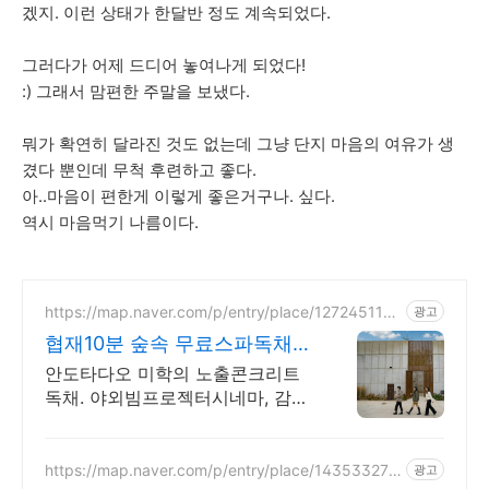
겠지. 이런 상태가 한달반 정도 계속되었다.
그러다가 어제 드디어 놓여나게 되었다!
:) 그래서 맘편한 주말을 보냈다.
뭐가 확연히 달라진 것도 없는데 그냥 단지 마음의 여유가 생
겼다 뿐인데 무척 후련하고 좋다.
아..마음이 편한게 이렇게 좋은거구나. 싶다.
역시 마음먹기 나름이다.
https://map.naver.com/p/entry/place/127245113
광고
4
협재10분 숲속 무료스파독채
안도타다오 미학이 깃든 건축
안도타다오 미학의 노출콘크리트
독채. 야외빔프로젝터시네마, 감성
불멍, 무료야외스파 퀸침대2개 여
유로운 숙면. 프리미엄 오베스 어
메니티, 캡슐커피완비. 먼지없는
https://map.naver.com/p/entry/place/143533273
광고
1