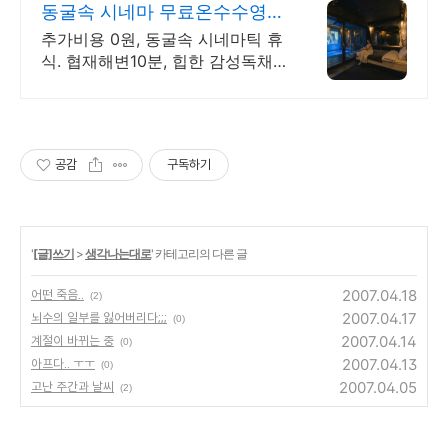
청결
동굴속 시네마 무료온수수영장
독특하고 아늑한 제주 아지트
추가비용 0원, 동굴속 시네마틱 휴
식. 협재해변10분, 힙한 감성독채,
무료바베큐 감성독채,동굴의 아늑
함 풀사이드 시네마의 낭만. 잊지
못할 태교여행&커플여행의 완성
공감
구독하기
'
[글]쓰기
>
생각나는대로
' 카테고리의 다른 글
2007.04.18
어떤 죽음..
(2)
2007.04.17
뇌수의 일부를 잃어버리다;;;
(0)
2007.04.14
계절이 바뀌는 중
(0)
2007.04.13
아프다.. ㅜㅜ
(0)
2007.04.05
고난 주간과 날씨
(2)