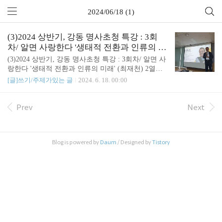
2024/06/18 (1)
(3)2024 상반기, 강동 명사초청 특강 : 3회
차/ 알면 사랑한다 '생태적 전환과 인류의 미
래' (최재천)
(3)2024 상반기, 강동 명사초청 특강 : 3회차/ 알면 사
랑한다 '생태적 전환과 인류의 미래' (최재천) 2열에
서 듣는 영광을!! 기후 위기, 생태계 보호에 관해 다
[글]쓰기/주제가있는 글
2024. 6. 18. 00:00
시금 생각해볼 수 있는 귀한 기회였다. 잘 들었습니
다! 감사합니다. 마지막에 인용하신 박경리 선생님의
말씀이 인상적이었다. "원금은 그대로 두고, 이자만
Prev
Next
사용하자!" 물려받은 자연은 그대로 보존하자. 관련
글 : https://sound4u.tistory.com/6346 (1)2024 상반기,
강동 명사초청 특강 : 1회차/ 감속노화 실천법(1)2024
Blog is powered by
Daum
/ Designed by
Tistory
상반기, 강동 명사초청 특강 : 1회차/ 감속노화 실천
법 1. 강연 신청 명사특강 관련 안내 문자를 보고는
눈이 휘둥그레졌다. TV나 유튜브에서 보던 유명한
분들의 강연을 직접 들을 수 있..