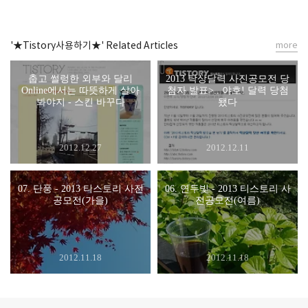
'★Tistory사용하기★' Related Articles
more
춥고 썰렁한 외부와 달리
2013 탁상달력 사진공모전 당
Online에서는 따뜻하게 살아
첨자 발표>.. 야호! 달력 당첨
봐야지 - 스킨 바꾸다
됐다
2012.12.27
2012.12.11
07. 단풍 - 2013 티스토리 사전
06. 연두빛 - 2013 티스토리 사
공모전(가을)
전공모전(여름)
2012.11.18
2012.11.18