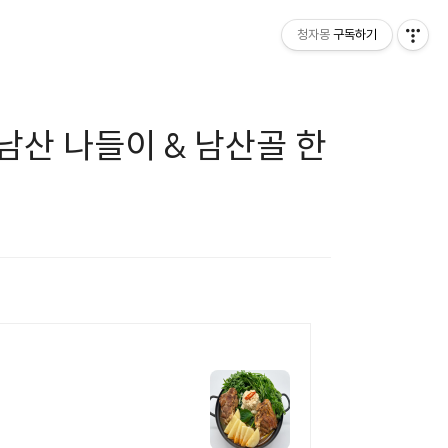
청자몽
구독하기
5)남산 나들이 & 남산골 한