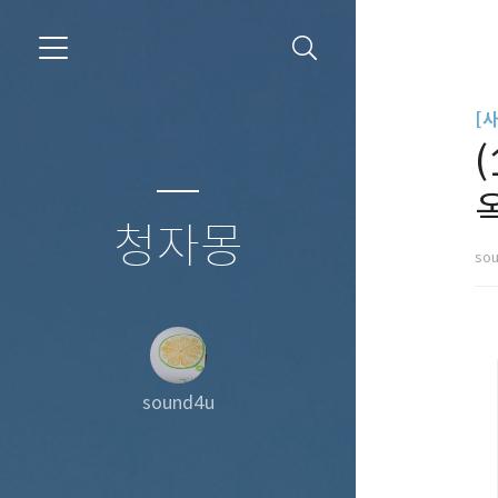
[
(
청자몽
so
sound4u