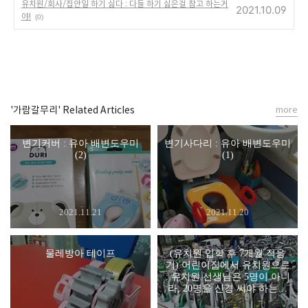
유치원/회사/집안일 하기 싫다 : 다들 하기 싫은걸 참고 하는거
2021.10.09
야!
(0)
'가람갈무리' Related Articles
more
변기커버 : 유아 배변도우미
변기사다리 : 유아 배변도우미
(2)
(1)
2021.11.21
2021.11.20
물레방아 테이프
(유치원 입학 후 7개월 적응
기) 어린이집에서 유치원으로
: 유치원 선생님은 5명이 아니
라, 20명을 신경 써야 하는거
였다.