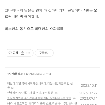
그나저나 저 많은걸 언제 다 갖다버리지. 큰일이다. 4번은 오
르락 내리락 해야겠네.
최소한의 동선으로 최대한의 효과를!!!
공감
구독하기
'
[사진]풍경,터
>
집
' 카테고리의 다른 글
베란다 타일 벽에 시트지를 바르다, 다음 세입자를 위한 선
2023.10.11
물
(0)
2023.09.27
인테리어 공사하는 새 집 벽에, 누수 발생
(0)
2023.09.14
화장실 세면대 수도관에서 물이 세다, 방수테이프로 보수
(0)
(4)이사 프로젝트 : 인테리어 공사 소음, 죄송해서 주민들께 선