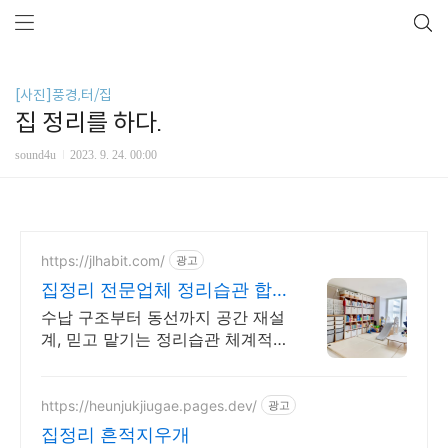
[사진]풍경,터/집
집 정리를 하다.
sound4u
2023. 9. 24. 00:00
https://jlhabit.com/
광고
집정리 전문업체 정리습관 합
리적인 가격, 완벽한 결과
수납 구조부터 동선까지 공간 재설
계, 믿고 맡기는 정리습관 체계적
인 시스템, 합리적인 가격까지! 집
정리 고민 해결
https://heunjukjiugae.pages.dev/
광고
집정리 흔적지우개