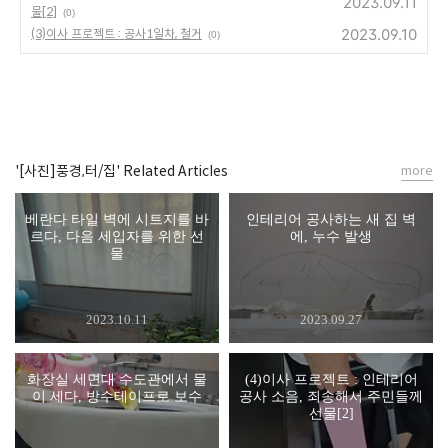
2023.09.11
물[2]
(0)
2023.09.10
(3)이사 프로젝트 : 공사1일차, 철거
(0)
'[사진]풍경,터/집' Related Articles
more
베란다 타일 벽에 시트지를 바
인테리어 공사하는 새 집 벽
르다, 다음 세입자를 위한 선
에, 누수 발생
물
2023.10.11
2023.09.27
화장실 세면대 수도관에서 물
(4)이사 프로젝트 : 인테리어
이 세다, 방수테이프로 보수
공사 소음, 죄송해서 주민들께
선물[2]