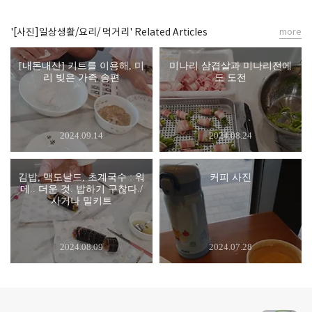
'[사진]일상생활/요리/ 먹거리' Related Articles
more
[내돈내산] 키트를 이용해, 미
미나리 삼겹살과 미나리전에
리 빚은 가족 송편
도 도전
2024.09.14
2024.08.24
김밥, 맥도날드, 초계국수 : 워
커피 사진
메.. 더운 것. 밥하기 구찮다./
사거나 밀키트
2024.08.09
2024.07.28