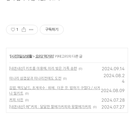
1
구독하기
'
[사진]일상생활
>
요리/ 먹거리
' 카테고리의 다른 글
2024.09.14
[내돈내산] 키트를 이용해, 미리 빚은 가족 송편
(0)
2024.08.2
미나리 삼겹살과 미나리전에도 도전
(0)
4
김밥, 맥도날드, 초계국수 : 워메.. 더운 것. 밥하기 구찮다./ 사거
2024.08.09
나 밀키트
(0)
2024.07.28
커피 사진
(0)
2024.07.27
[내돈내산] 메*커피 : 달달한 할메가커피와 왕할메가커피
(0)