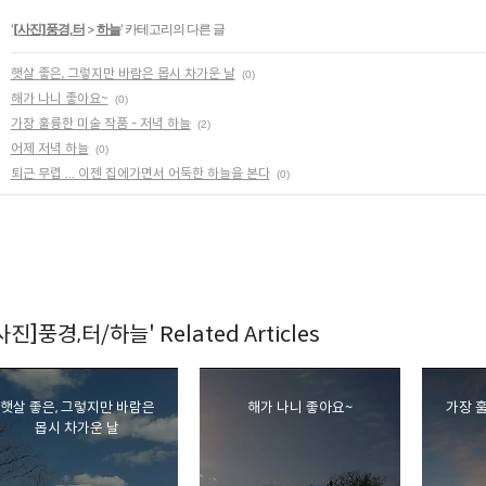
'
[사진]풍경,터
>
하늘
' 카테고리의 다른 글
햇살 좋은, 그렇지만 바람은 몹시 차가운 날
(0)
해가 나니 좋아요~
(0)
가장 훌륭한 미술 작품 - 저녁 하늘
(2)
어제 저녁 하늘
(0)
퇴근 무렵 ... 이젠 집에가면서 어둑한 하늘을 본다
(0)
사진]풍경,터/하늘' Related Articles
햇살 좋은, 그렇지만 바람은
해가 나니 좋아요~
가장 훌
몹시 차가운 날