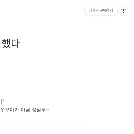
청자몽
구독하기
끗했다
!
 쭈꾸미가 아님 정말루~