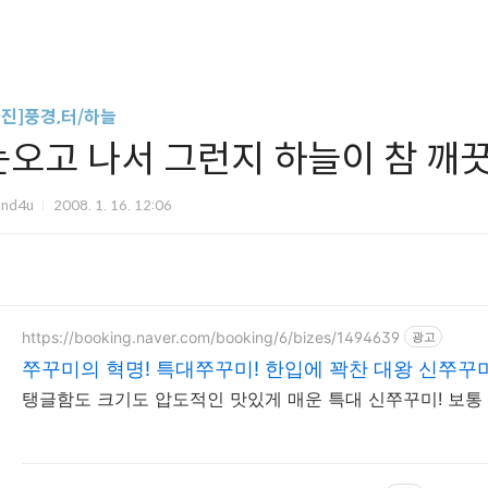
사진]풍경,터/하늘
눈오고 나서 그런지 하늘이 참 깨
und4u
2008. 1. 16. 12:06
https://booking.naver.com/booking/6/bizes/1494639
광고
쭈꾸미의 혁명! 특대쭈꾸미! 한입에 꽉찬 대왕 신쭈꾸미
탱글함도 크기도 압도적인 맛있게 매운 특대 신쭈꾸미! 보통