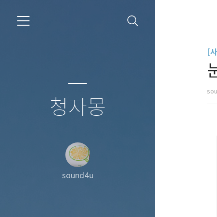
[
so
청자몽
sound4u