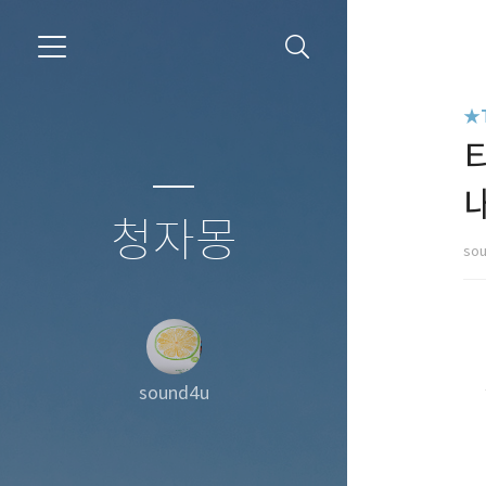
★
티
청자몽
so
sound4u