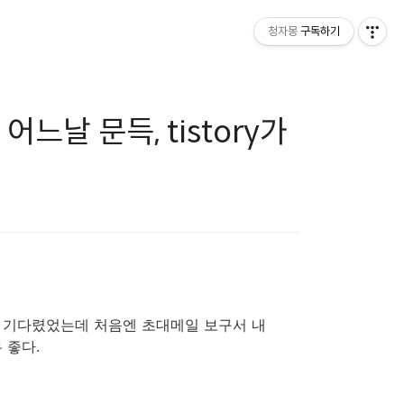
청자몽
구독하기
어느날 문득, tistory가
터 계속 기다렸었는데 처음엔 초대메일 보구서 내
 좋다.