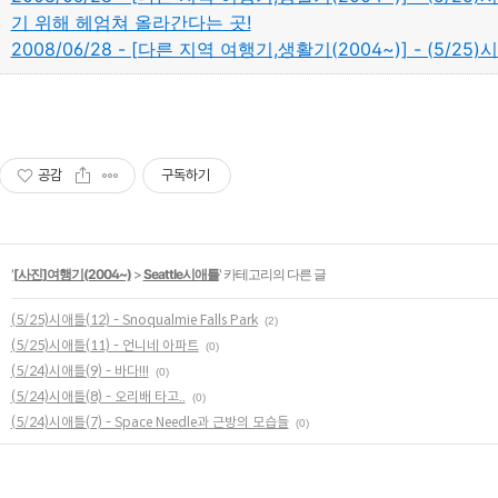
기 위해 헤엄쳐 올라간다는 곳!
2008/06/28 - [다른 지역 여행기,생활기(2004~)] - (5/25)
공감
구독하기
'
[사진]여행기(2004~)
>
Seattle시애틀
' 카테고리의 다른 글
(5/25)시애틀(12) - Snoqualmie Falls Park
(2)
(5/25)시애틀(11) - 언니네 아파트
(0)
(5/24)시애틀(9) - 바다!!!
(0)
(5/24)시애틀(8) - 오리배 타고..
(0)
(5/24)시애틀(7) - Space Needle과 근방의 모습들
(0)