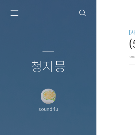
[사
(
so
청자몽
sound4u