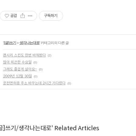
공감
구독하기
'
[글]쓰기
>
생각나는대로
' 카테고리의 다른 글
괜시리 스킨도 한번 바꿔봤다
(2)
많이 피곤한 수요일
(0)
그래도 즐겁게 살아요~
(0)
2009년 12월 30일
(0)
운전면허증 주소 바꾸는데 2시간 기다렸다
(0)
[글]쓰기/생각나는대로' Related Articles