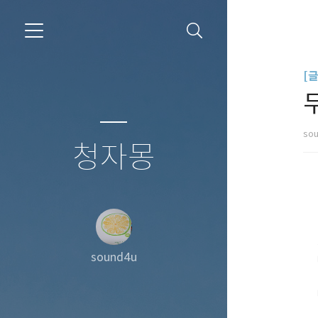
[
so
청자몽
sound4u