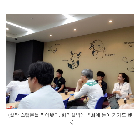
(살짝 스탭분들 찍어봤다. 회의실벽에 벽화에 눈이 가기도 했
다.)