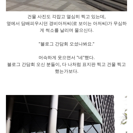
건물 사진도 각잡고 열심히 찍고 있는데,
옆에서 담배피우시던 경비아저씨(로 보이는 아저씨)가 무심하
게 썩소를 날리며 물으신다.
"블로그 간담회 오셨나봐요."
머슥하게 웃으면서 "네"했다.
블로그 간담회 오신 분들이, 다 나처럼 표지판 찍고 건물 찍고
했는가보다.