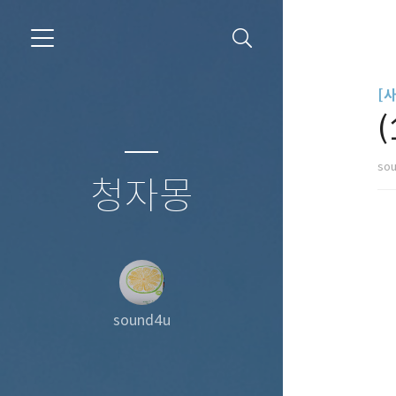
[
so
청자몽
sound4u