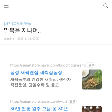
[사진]풍경,터/하늘
말복을 지나며..
sound4u
2015. 8. 13. 07:59
https://smartstore.naver.com/buddingginseng
광고
장성 새싹앤삼 새싹삼농장
새싹농부의 건강한 새싹삼, 생산자
직접운영, 당일수확 및 출고
https://smartstore.naver.com/wjott
광고
30년 전통 원주 으뜸 옻 30년