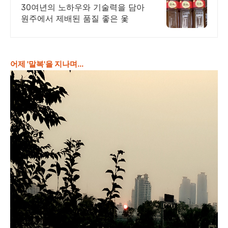
전통 원주으뜸옻
30여년의 노하우와 기술력을 담아
원주에서 제배된 품질 좋은 옻
어제 '말복'을 지나며...