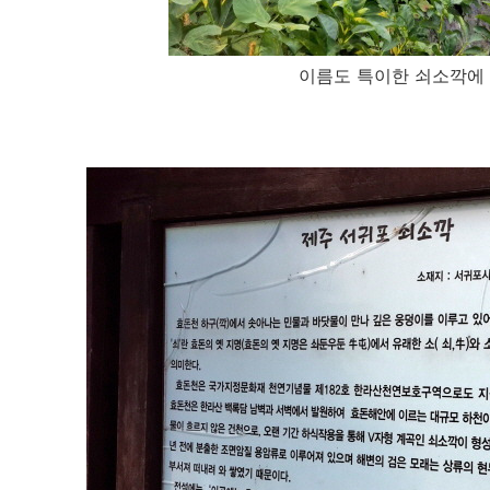
이름도 특이한 쇠소깍에 