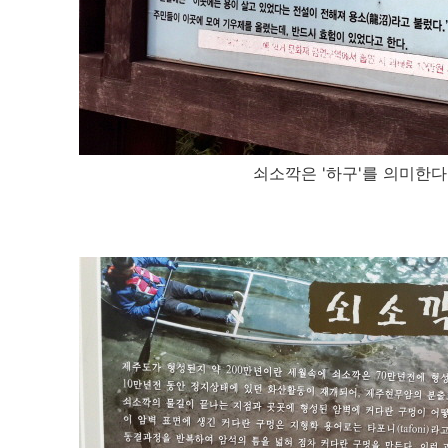
쇠소깍은 '하구'를 의미한다