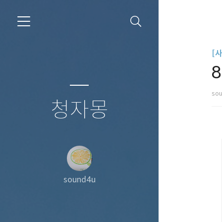
[
so
청자몽
sound4u