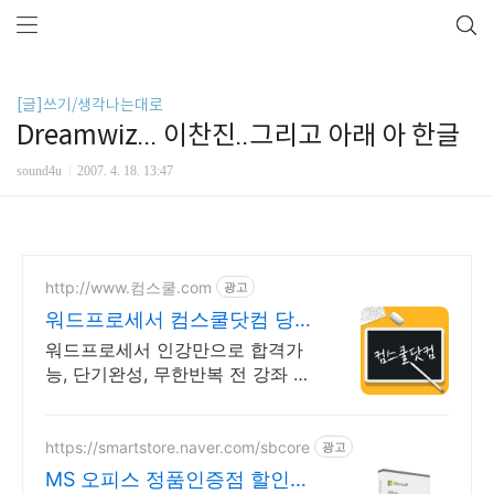
[글]쓰기/생각나는대로
Dreamwiz... 이찬진..그리고 아래 아 한글
sound4u
2007. 4. 18. 13:47
http://www.컴스쿨.com
광고
워드프로세서 컴스쿨닷컴 당일
신청&결제시 기프티콘!
워드프로세서 인강만으로 합격가
능, 단기완성, 무한반복 전 강좌 스
마트폰 학습가능
https://smartstore.naver.com/sbcore
광고
MS 오피스 정품인증점 할인적