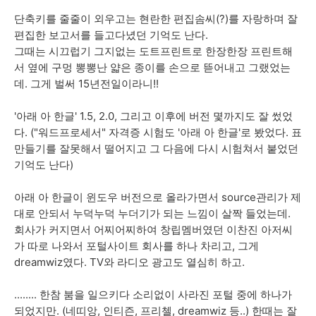
단축키를 줄줄이 외우고는 현란한 편집솜씨(?)를 자랑하며 잘
편집한 보고서를 들고다녔던 기억도 난다.
그때는 시끄럽기 그지없는 도트프린트로 한장한장 프린트해
서 옆에 구멍 뽕뽕난 얇은 종이를 손으로 뜯어내고 그랬었는
데. 그게 벌써 15년전일이라니!!
'아래 아 한글' 1.5, 2.0, 그리고 이후에 버전 몇까지도 잘 썼었
다. ("워드프로세서" 자격증 시험도 '아래 아 한글'로 봤었다. 표
만들기를 잘못해서 떨어지고 그 다음에 다시 시험쳐서 붙었던
기억도 난다)
아래 아 한글이 윈도우 버전으로 올라가면서 source관리가 제
대로 안되서 누덕누덕 누더기가 되는 느낌이 살짝 들었는데.
회사가 커지면서 어찌어찌하여 창립멤버였던 이찬진 아저씨
가 따로 나와서 포털사이트 회사를 하나 차리고, 그게
dreamwiz였다. TV와 라디오 광고도 열심히 하고.
........ 한참 붐을 일으키다 소리없이 사라진 포털 중에 하나가
되었지만. (네띠앙, 인티즌, 프리첼, dreamwiz 등..) 한때는 잘