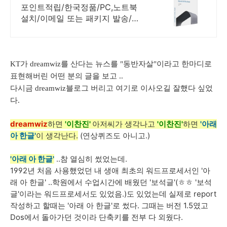
립을 확인하세요!
포인트적립/한국정품/PC,노트북
설치/이메일 또는 패키지 발송/게
임용 주변기기 키보드,마우스 세트
및 스피커,모니터 등/지데빌 정품
인증점
KT가 dreamwiz를 산다는 뉴스를 "동반자살"이라고 한마디로
표현해버린 어떤 분의 글을 보고 ..
다시금 dreamwiz블로그 버리고 여기로 이사오길 잘했다 싶었
다.
dreamwiz
하면
'이찬진'
아저씨가 생각나고
'이찬진'
하면
'아래
아 한글'
이 생각난다.
(연상퀴즈도 아니고.)
'아래 아 한글'
..참 열심히 썼었는데.
1992년 처음 사용했었던 내 생애 최초의 워드프로세서인 '아
래 아 한글' ..학원에서 수업시간에 배웠던 '보석글'(ㅎㅎ '보석
글'이라는 워드프로세서도 있었음.)도 있었는데 실제로 report
작성하고 할때는 '아래 아 한글'로 썼다. 그때는 버전 1.5였고
Dos에서 돌아가던 것이라 단축키를 전부 다 외웠다.