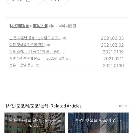
'
[사진]풍경,터
>
풍경/ 산책
' 카테고리의 다른 글
2021.02.05
눈 온 다음날 풍경 : 눈사람도 있고...
(0)
2021.02.02
아침 햇살을 맞으며 걷다
(0)
2021.01.19
파도 소리/ 바다 풍경/ 해 뜨는 풍경
(0)
2021.01.11
지밸리몰 분수대 물소리 : 2020년 6월
(0)
2021.01.10
눈온 다음날 풍경
(0)
'[사진]풍경,터/풍경/ 산책' Related Articles
more
눈 온 다음날 풍경 : 눈사람도
아침 햇살을 맞으며 걷다
있고...