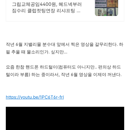
교체 및 리샤프팅 전문
그립교체공임4400원, 헤드넥부러
짐수리 클럽컷팅연장 리샤프팅 골
프채 올수리 피팅샵
작년 6월 지밸리몰 분수대 앞에서 찍은 영상을 갈무리한다. 하
필 추울 때 물소리인가. 싶지만...
요즘 한참 핸드폰 하드털이(컴퓨터도 아니지만.. 편의상 하드
털이라 부름) 하는 중이라서, 작년 6월 영상을 이제야 꺼낸다.
https://youtu.be/1PC6T6r-frI