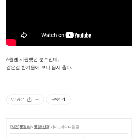
6월엔 시원했던 분수인데,
같은걸 한겨울에 보니 몹시 춥다.
공감
구독하기
'
[사진]풍경,터
>
풍경/ 산책
' 카테고리의 다른 글