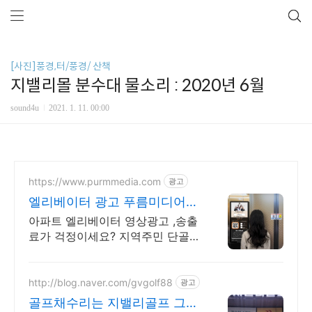
[사진]풍경,터/풍경/ 산책
지밸리몰 분수대 물소리 : 2020년 6월
sound4u
2021. 1. 11. 00:00
https://www.purmmedia.com
광고
엘리베이터 광고 푸름미디어
모니터 한 대당 1만원!
아파트 엘리베이터 영상광고 ,송출
료가 걱정이세요? 지역주민 단골
이 늘어나는 마법! 추가 할인도 있
어요! 문의주세요!
http://blog.naver.com/gvgolf88
광고
골프채수리는 지밸리골프 그립