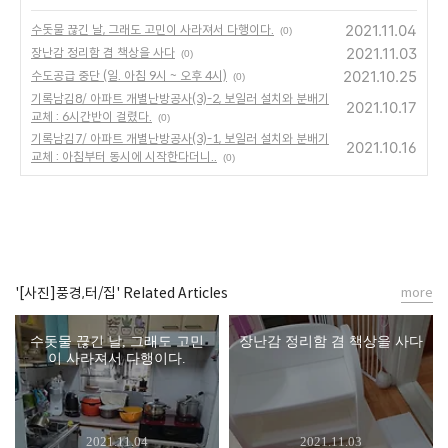
2021.11.04
수돗물 끊긴 날, 그래도 고민이 사라져서 다행이다.
(0)
2021.11.03
장난감 정리함 겸 책상을 사다
(0)
2021.10.25
수도공급 중단 (일. 아침 9시 ~ 오후 4시)
(0)
기록남김8/ 아파트 개별난방공사(3)-2, 보일러 설치와 분배기
2021.10.17
교체 : 6시간반이 걸렸다.
(0)
기록남김7/ 아파트 개별난방공사(3)-1, 보일러 설치와 분배기
2021.10.16
교체 : 아침부터 동시에 시작한다더니..
(0)
'[사진]풍경,터/집' Related Articles
more
수돗물 끊긴 날, 그래도 고민
장난감 정리함 겸 책상을 사다
이 사라져서 다행이다.
2021.11.04
2021.11.03