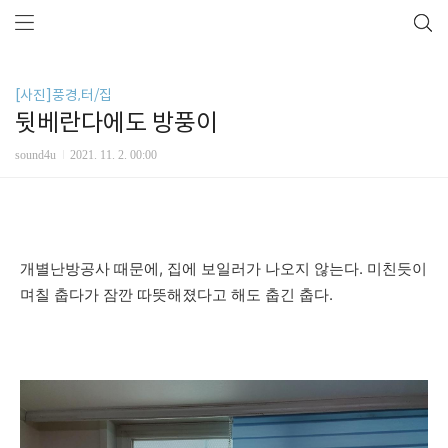
[사진]풍경,터/집
뒷베란다에도 방풍이
sound4u
2021. 11. 2. 00:00
개별난방공사 때문에, 집에 보일러가 나오지 않는다. 미친듯이
며칠 춥다가 잠깐 따뜻해졌다고 해도 춥긴 춥다.