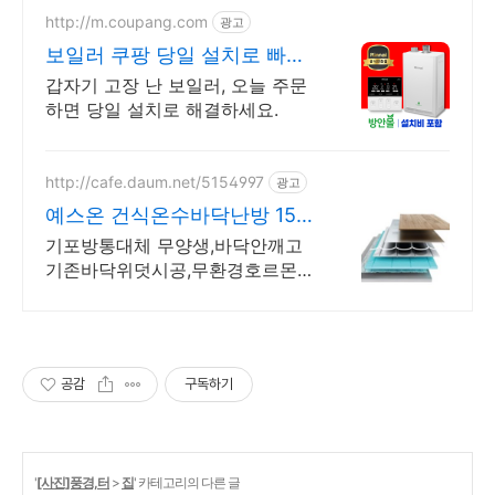
http://m.coupang.com
광고
보일러 쿠팡 당일 설치로 빠르
게 해결
갑자기 고장 난 보일러, 오늘 주문
하면 당일 설치로 해결하세요.
http://cafe.daum.net/5154997
광고
예스온 건식온수바닥난방 15A
엑셀 강마루시공가능
기포방통대체 무양생,바닥안깨고
기존바닥위덧시공,무환경호르몬
무전자 난방비절감
공감
구독하기
'
[사진]풍경,터
>
집
' 카테고리의 다른 글