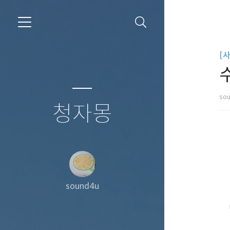
[
so
청자몽
sound4u