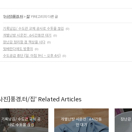
'
[사진]풍경,터
>
집
' 카테고리의 다른 글
기록남김/ 수도관 교체 공사로 수돗물 끊김
(0)
개별난방 시운전 : 6시간동안 대기
(0)
장난감 정리함 겸 책상을 사다
(0)
뒷베란다에도 방풍이
(0)
수도공급 중단 (일. 아침 9시 ~ 오후 4시)
(0)
사진]풍경,터/집' Related Articles
기록남김/ 수도관 교체 공
개별난방 시운전 : 6시간동
장난감 
사로 수돗물 끊김
안 대기