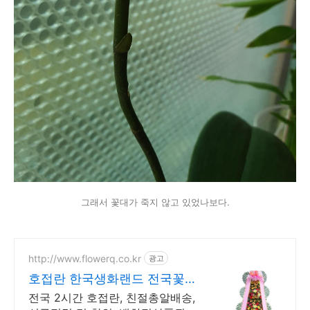
그래서 꽃대가 죽지 않고 있었나보다.
http://www.flowerq.co.kr
광고
호접란 한국생화랜드 전국꽃배
달 총알배송
전국 2시간 호접란, 친절총알배송,