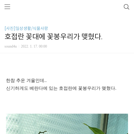
[사진]일상생활/식물사랑
호접란 꽃대에 꽃봉우리가 맺혔다.
sound4u
2022. 1. 17. 00:00
한참 추운 겨울인데..
신기하게도 베란다에 있는 호접란에 꽃봉우리가 맺혔다.