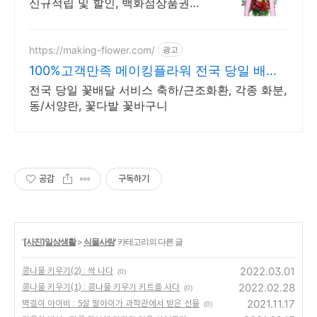
신규적립 및 할인, 백화점상품권
증정
https://making-flower.com/
광고
100%고객만족 메이킹플라워 전국 당일 배송
꽃배달서비스
전국 당일 꽃배달 서비스 축하/근조화환, 각종 화분,
동/서양란, 꽃다발 꽃바구니
공감
구독하기
'
[사진]일상생활
>
식물사랑
' 카테고리의 다른 글
2022.03.01
콩나물 키우기(2) : 싹 나다
(0)
2022.02.28
콩나물 키우기(1) : 콩나물 키우기 키트를 사다
(0)
2021.11.17
벽걸이 아이비 : 5살 딸아이가 과학관에서 받은 선뮬
(0)