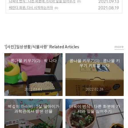
2021.09.13
다육이 번식 : 다른 화분에 가지와 잎을 심어주기
(0)
2021.08.19
베란다 화분, 다시 시작하는거야
(0)
'[사진]일상생활/식물사랑' Related Articles
more
콩나물 키우기(2) : 싹 나다
콩나물 키우기(1) : 콩나물 키
우기 키트를 사다
2022.03.01
2022.02.28
벽걸이 아이비 : 5살 딸아이가
다육이 번식 : 다른 화분에 가
과학관에서 받은 선뮬
지와 잎을 심어주기