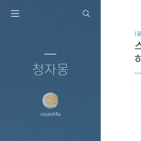
[
청자몽
so
sound4u