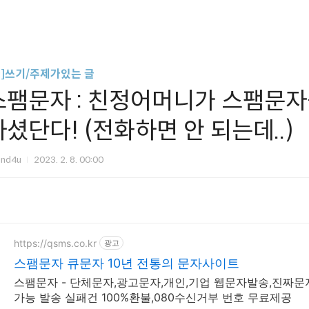
글]쓰기/주제가있는 글
스팸문자 : 친정어머니가 스팸문자
하셨단다! (전화하면 안 되는데..)
und4u
2023. 2. 8. 00:00
https://qsms.co.kr
광고
스팸문자 큐문자 10년 전통의 문자사이트
스팸문자 - 단체문자,광고문자,개인,기업 웹문자발송,진짜
가능 발송 실패건 100%환불,080수신거부 번호 무료제공